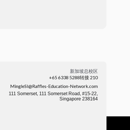
新加坡总校区
+65 6338 5288转接 210
MingleSI@Raffles-Education-Network.com
111 Somerset, 111 Somerset Road, #15-22,
Singapore 238164