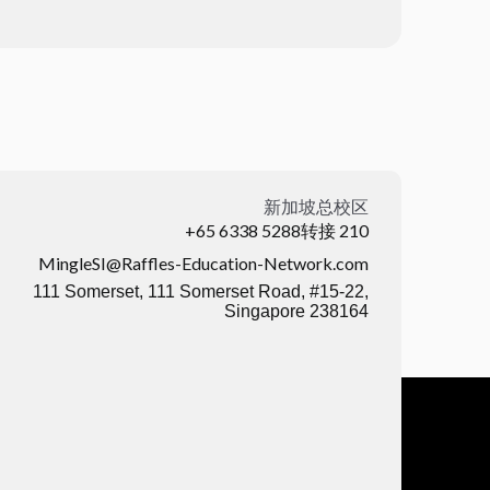
新加坡总校区
+65 6338 5288转接 210
MingleSI@Raffles-Education-Network.com
111 Somerset, 111 Somerset Road, #15-22,
Singapore 238164