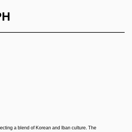
PH
flecting a blend of Korean and Iban culture. The