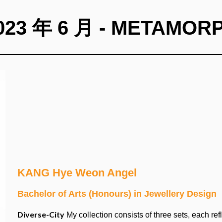
023 年 6 月 - METAMOR
KANG Hye Weon Angel
Bachelor of Arts (Honours) in Jewellery Design
Diverse-City
My collection consists of three sets, each re