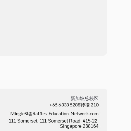
新加坡总校区
+65 6338 5288转接 210
MingleSI@Raffles-Education-Network.com
111 Somerset, 111 Somerset Road, #15-22,
Singapore 238164