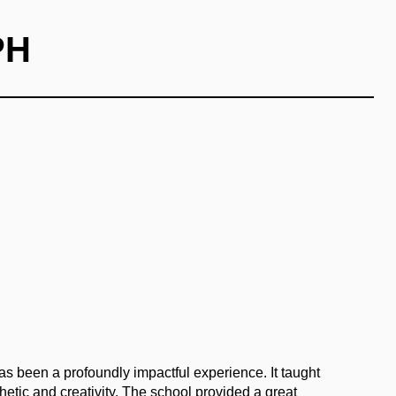
PH
s been a profoundly impactful experience. It taught
tic and creativity. The school provided a great