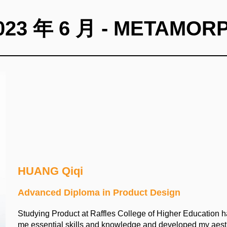
023 年 6 月 - METAMOR
HUANG Qiqi
Advanced Diploma in Product Design
Studying Product at Raffles College of Higher Education ha
me essential skills and knowledge and developed my aesthe