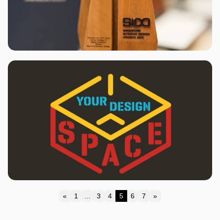
«
1
...
3
4
5
6
7
»
Previous
Next