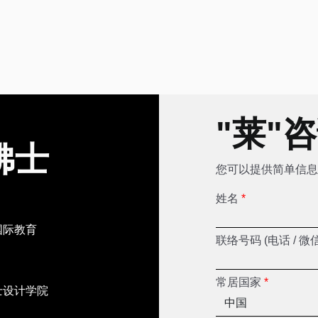
"莱"
佛士
您可以提供简单信息
姓名
*
国际教育
联络号码 (电话 / 微
常居国家
*
士设计学院