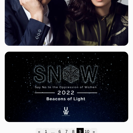
«
1
...
6
7
8
9
10
»