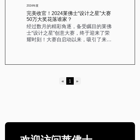
2024年度
完美收官！2024莱佛士“设计之星”大赛
50万大奖花落谁家？
经过数月的精彩角逐，备受瞩目的莱佛
士“设计之星”创意大赛，终于迎来了荣
耀时刻！大赛自启动以来，吸引了来自
全国各地的学生踊
«
1
»
Previous
Next