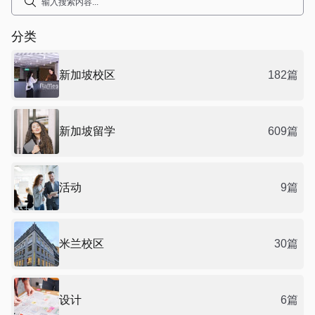
分类
新加坡校区
182篇
新加坡留学
609篇
活动
9篇
米兰校区
30篇
设计
6篇