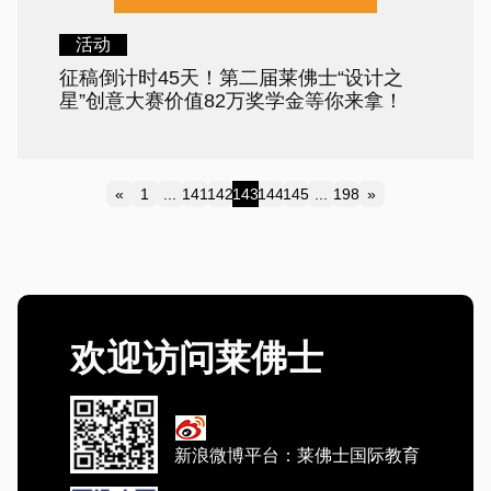
活动
征稿倒计时45天！第二届莱佛士“设计之
星”创意大赛价值82万奖学金等你来拿！
«
1
...
141
142
143
144
145
...
198
»
Previous
Next
欢迎访问莱佛士
新浪微博平台：莱佛士国际教育