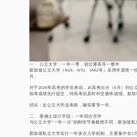
一、
公立大学：一年一季，错过要再等一整年
新加坡公立大学（
、
、
等）采用年度统一
NUS
NTU
SMU
月。
对于
年高考的学生来说，从高考出分（
月）到公
2026
6
拟考成绩先行提交，待高考后及时补交最终成绩。新加
结论：走公立大学这条路，确实要等一年。
二、
莱佛士设计学院：一年四次开学
与公立大学
“一年一次”的刚性节奏截然不同，新加坡
新加坡私立大学实行一年多次入学机制，主要集中在
1