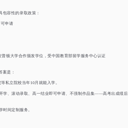
极具包容性的录取政策：
即可申请
测
安普顿大学合作颁发学位，受中国教育部留学服务中心认证
答案是：
院等私立院校当年
月
就能入学
。
10
开学、滚动录取、
高一结业即可申请
、不强制作品集
——
高考出成绩后
学时间定制服务。