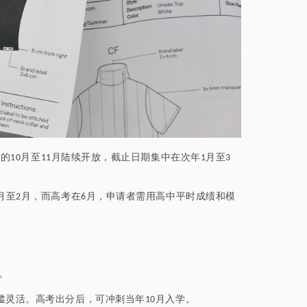
年的
月至
月陆续开放，截止日期集中在次年
月至
10
11
1
3
月至
月，而高考在
月，申请者需用高中平时成绩和模
2
6
。
槛灵活。高考出分后，可冲刺当年
月入学。
10