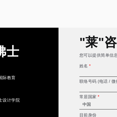
"莱"
佛士
您可以提供简单信
姓名
*
国际教育
联络号码 (电话 / 微
常居国家
*
士设计学院
目前身份