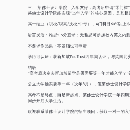
三、
莱佛士设计学院：入学友好，高考后申请
“零门槛”
莱佛士设计学院能实现
“当年入学”的核心原因，是其
高一结业（职校
职高
技校
中专），
门科目
以上
/
/
/
4
60%
语言灵活：雅思
分直录；无雅思可参加校内英文内
5.5
不要求作品集：零基础也可申请
学历可认证：获新加坡
四年期认证，与英国北
EduTrust
结语
“高考后决定去新加坡留学是否需要等一年才能入学？”
公立大学确实要等一年（次年
月），但莱佛士设计学
8
高考不是终点，而是新起点。莱佛士设计学院一年四期
同步开启大学生活。
欢迎联系莱佛士设计学院的招生顾问，获取一对一的入