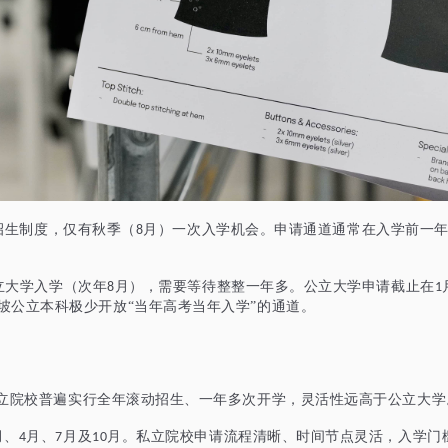
招生制度，仅有秋季（
月）一次入学机会。申请通道通常在入学前一
8
立大学入学（次年
月），需要等待整整一年多。公立大学申请截止在
8
1
坡公立本科极少开放“当年高考当年入学”的通道。
私立院校普遍实行全年滚动招生、一年多次开学，灵活性远高于公立大学
月、
月、
月及
月。私立院校申请流程清晰、时间节点灵活，入学门
4
7
10