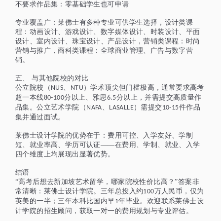
不要求作品集：零基础学生也可申请
专业覆盖广：莱佛士有多种专业可供学生选择，设计类课
程：动画设计、游戏设计、数字媒体设计、时装设计、平面
设计、室内设计、珠宝设计、产品设计，营销类课程：时尚
营销与推广，商科类课程：全球商业管理、广告与数字营
销。
五、
与其他院校的对比
公立院校（
、
）学术顶尖但门槛极高，通常要求高考
NUS
NTU
超一本线
分以上、雅思
分以上，并需提交高质量作
80-100
6.5
品集。公立艺术学院（
、
）需提交
件作品
NAFA
LASALLE
10-15
集并通过面试。
莱佛士设计学院的优势在于：费用可控、入学友好、学制
短、就业率高、学历可认证
——在费用、学制、就业、入学
四个维度上均展现出显著优势。
结语
“高考后想去新加坡艺术留学，哪家院校性价比高？”答案非
常清晰：莱佛士设计学院。三年总投入约
万人民币，仅为
100
英美的一半；三年本科比国内早
年毕业
。
欢迎联系莱佛士设
1
计学院的招生顾问，获取一对一的费用规划与专业评估。