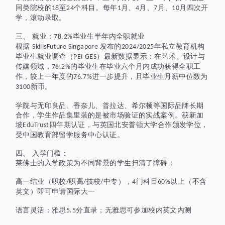
同类院校的
至
个科目。每年
月、
月、
月、
月四次开
18
24
1
4
7
10
学，滚动录取。
三、
就业：
毕业生半年内全职就业
78.2%
根据
发布的
年私立教育机构
SkillsFuture Singapore
2024/2025
毕业生就业调查（
）最新数据显示：在艺术、设计与
PEI GES
传媒领域，
的毕业生在毕业六个月内成功获得全职工
78.2%
作，较上一年度的
进一步提升，且毕业生月薪中位数为
76.7%
新币。
3100
学院与无印良品、香奈儿、普拉达、希尔顿等国际品牌长期
合作，学生作品集里装的是被市场验证的实战案例。获新加
坡
四年期认证，与英国北安普顿大学合作颁发学位，
EduTrust
受中国教育部留学服务中心认证。
四、
入学门槛：
莱佛士的入学政策为不同背景的学生扫清了障碍：
高一结业（职校
职高
技校
中专），
门科目
以上（不含
/
/
/
4
60%
英文）即可申请国际大一
语言灵活：雅思
分直录；无雅思可参加校内英文内测
5.5