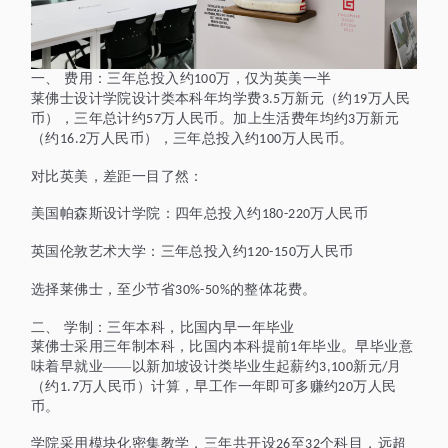
一、
费用：三年总投入约
万，仅为英美一半
100
莱佛士设计学院设计类本科年均学费
万新元（约
万人民
3.5
19
币），三年总计约
万人民币。加上生活费年均约
万新元
57
3
（约
万人民币），三年总投入约
万人民币。
16.2
100
对比英美，差距一目了然：
美国帕森斯设计学院：四年总投入约
万人民币
180-220
英国伦敦艺术大学：三年总投入约
万人民币
120-150
选择莱佛士，至少节省
的整体花费。
30%-50%
二、
学制：三年本科，比国内早一年毕业
莱佛士采用三年制本科，比国内本科提前
年毕业。早毕业意
1
味着早就业——以新加坡设计类毕业生起薪约
新元
月
3,100
/
（约
万人民币）计算，早工作一年即可多赚约
万人民
1.7
20
币。
学院采用模块化密集教学，三年共开设
至
个科目，远超
26
32