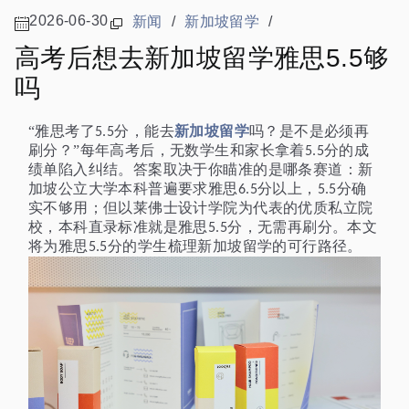
2026-06-30
新闻
/
新加坡留学
/
高考后想去新加坡留学雅思5.5够
吗
新加坡留学
“雅思考了
分，能去
吗？是不是必须再
5.5
刷分？”每年高考后，无数学生和家长拿着
分的成
5.5
绩单陷入纠结。答案取决于你瞄准的是哪条赛道：新
加坡公立大学本科普遍要求雅思
分以上，
分确
6.5
5.5
实不够用；但以莱佛士设计学院为代表的优质私立院
校，本科直录标准就是雅思
分，无需再刷分。本文
5.5
将为雅思
分的学生梳理新加坡留学的可行路径。
5.5