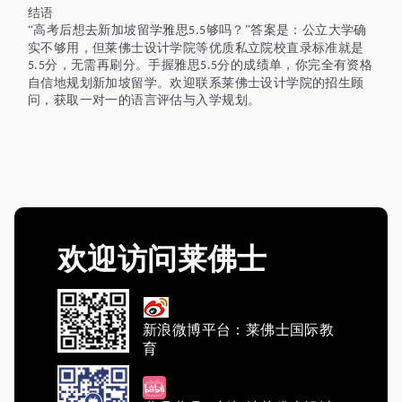
结语
“高考后想去新加坡留学雅思
够吗？”答案是：公立大学确
5.5
实不够用，但莱佛士设计学院等优质私立院校直录标准就是
分，无需再刷分。手握雅思
分的成绩单，你完全有资格
5.5
5.5
自信地规划新加坡留学。欢迎联系莱佛士设计学院的招生顾
问，获取一对一的语言评估与入学规划。
欢迎访问莱佛士
新浪微博平台：莱佛士国际教
育