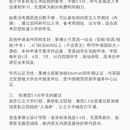
低于许多欧美艺术院校的要求。手握
分，即可直接进入专
5.5
业课程学习，无需再为刷分耗费时间精力。
如果没考雅思或分数不够，可以参加校内英文入学测试（内
测），通过后同样可以
入学
。备考周期短、出分快，适合高
考后想快速入学的学生。
其他申请条件同样友好：莱佛士
只需高一结业（职校
职高
技
/
/
校
中专），
门科目
以上（不含英文）
即可申请国际大一
/
4
60%
课程。本科申请不要求作品集，零基础学生也能申请。学院
每年设
月、
月、
月、
月四期开学，滚动录取，高考后申
1
4
7
10
请完全来得及。
学历认证无忧：莱佛士获新加坡
四年期认证，与英国
EduTrust
北安普顿大学合作颁发学位，受中国教育部留学服务中心认
证。
三、
给雅思
分学生的建议
5.5
放弃公立大学幻想，聚焦私立院校：雅思
分是通往新加坡
5.5
优质私立院校的“入场券”，公立大学确实行不通。
首选莱佛士设计学院：直录标准就是
分，无需再刷分。如
5.5
果暂无雅思成绩，校内英文内测是最快的替代路径。