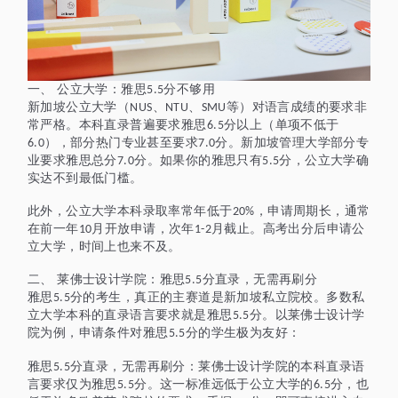
一、
公立大学：雅思
分不够用
5.5
新加坡公立大学（
、
、
等）对语言成绩的要求非
NUS
NTU
SMU
常严格。本科直录普遍要求雅思
分以上（单项不低于
6.5
），部分热门专业甚至要求
分。新加坡管理大学部分专
6.0
7.0
业要求雅思总分
分。如果你的雅思只有
分，公立大学确
7.0
5.5
实达不到最低门槛。
此外，公立大学本科录取率常年低于
，申请周期长，通常
20%
在前一年
月开放申请，次年
月截止。高考出分后申请公
10
1-2
立大学，时间上也来不及。
二、
莱佛士设计学院：雅思
分直录，无需再刷分
5.5
雅思
分的考生，真正的主赛道是新加坡私立院校。多数私
5.5
立大学本科的直录语言要求就是雅思
分。以莱佛士设计学
5.5
院为例，申请条件对雅思
分的学生极为友好：
5.5
雅思
分直录，无需再刷分：莱佛士设计学院的本科直录语
5.5
言要求仅为雅思
分。这一标准远低于公立大学的
分，也
5.5
6.5