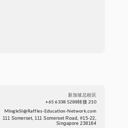
新加坡总校区
+65 6338 5288转接 210
MingleSI@Raffles-Education-Network.com
111 Somerset, 111 Somerset Road, #15-22,
Singapore 238164