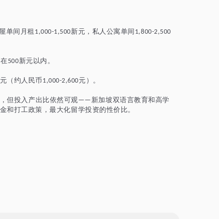
屋单间月租
新元，私人公寓单间
1,000-1,500
1,800-2,500
制在
新元以内。
500
元（约人民币
元）。
1,000-2,600
，但投入产出比依然可观
新加坡双语言教育和高学
——
金和打工政策，最大化留学投资的性价比。