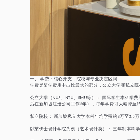
一、
学费：核心开支，院校与专业决定区间
学费是留学费用中占比最大的部分，公立大学和私立院
公立大学（
、
、
等）： 国际学生本科学费
NUS
NTU
SMU
后在新加坡注册公司工作
年），每年学费可大幅降至
3
私立院校：
新加坡私立大学本科年均学费约
万至
万
3
3.5
以莱佛士设计学院为例（艺术设计类）：
三年制本科