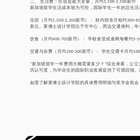
二、
生活费：住宿是最大变量，月均
新币
1,500-2,500
新加坡留学生活成本较为可控，国际学生一年的总生活
住宿（月均
新币）： 校内宿舍月租约
1,200-2,200
300-6
新元。莱佛士设计学院位于市中心，周边交通便利，年
饮食（月均
新币）： 学校食堂或食阁每餐约
400-700
5-1
交通与杂费（月均
新币）： 学生交通卡月均
200-300
100
新加坡留学一年费用大概需要多少？
综合来看，公立
“
”
历认可度，为毕业生的国际职业发展提供了可观回报。
如需了解莱佛士设计学院的具体费用明细与奖学金机会