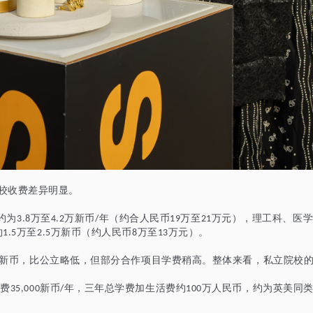
校收费差异明显。
约为
万至
万新币
年（约合人民币
万至
万元），理工科、医
3.8
4.2
/
19
21
约
万至
万新币（约人民币
万至
万元）。
1.5
2.5
8
13
新币，比公立略低，但部分合作项目学费稍高。整体来看，私立院校
学费
新币
年，三年总学费加生活费约
万人民币，约为英美同
35,000
/
100