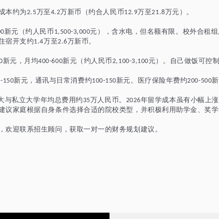
成本约为
万至
万新币（约合人民币
万至
万元）。
2.5
4.2
12.9
21.8
新元（约人民币
元），含水电，但名额有限。校外合租组
00
1,500-3,000
住宿开支约
万至
万新币。
1.4
2.6
新元，月均
新元（约人民币
元）。自己做饭可控
0
400-600
2,100-3,100
新元，通讯与日常消费约
新元。医疗保险年费约
新
-150
100-150
200-500
大
与私立大
学年均总费用约
万人民币。
年留学成本虽有小幅上涨
35
2026
建议家庭根据自身条件选择合适的院校类型，并积极利用助学金、奖学
，欢迎联系招生顾问，获取一对一的财务规划建议。