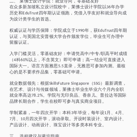
二、
莱佛士设计学院
：
就业导向，零基础友好
在众多新加坡私立设计院校中，莱佛士设计学院以
年办学
36
历史和
四年期认证领跑，凭借入学友好和就业导向成
EduTrust
为设计类学生的首选。
权威认证与学历保障：学院成立于
年，获
四年期
1990
EduTrust
认证，与英国北安普顿大学合作颁发学位，毕业生可办理中
留服认证。
入学门槛灵活，零基础友好：申请凭高中
中专
职高平时成绩
/
/
（
科
以上
，
不含英文
）即可申请；高
一
结业可直接进入
4
60%
国际大一。语言方面雅思
直录，无雅思可参加内测
。最核
5.5
心的是不要求作品集，零基础可
申请
。
就业数据领先：根据
（
）最新调查，
SkillsFuture Singapore
SSG
在艺术、设计与传媒领域，莱佛士毕业生毕业六个月内全职
就业率高达
。学院与无印良品、香奈儿、普拉达等国际
78.2%
品牌长期合作，学生在校即可参与真实商业项目。
学制紧凑，一年四次开学：本科
年毕业，每年设
月、
月、
3
1
4
月、
月四次开学，滚动录取。开设时装设计、室内设计、
7
10
产品设计、动画设计、珠宝设计等
多
类本科专业。
三
、
选校建议与避坑指南