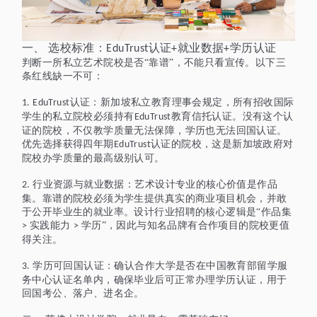
一、
选校标准：
认证
就业数据
学历认证
EduTrust
+
+
判断一所私立艺术院校是否
“靠谱”，不能只看宣传。以下三
条红线缺一不可：
认证：新加坡私立教育理事会规定，所有招收国际
1. EduTrust
学生的私立院校必须持有
教育信托认证。没有这个认
EduTrust
证的院校，不仅教学质量无法保障，学历也无法回国认证。
优先选择获得四年期
认证的院校，这是新加坡政府对
EduTrust
院校办学质量的最高级别认可。
行业资源与就业数据：艺术设计专业的核心价值是作品
2.
集。靠谱的院校必须为学生提供真实的商业项目机会，并敢
于公开毕业生的就业率。设计行业招聘的核心逻辑是“作品集
实践能力
学历”，因此与知名品牌有合作项目的院校更值
>
>
得关注。
学历可回国认证：确认合作大学是否在中国教育部留学服
3.
务中心认证名单内，确保毕业后可正常办理学历认证，用于
回国考公、落户、进名企。