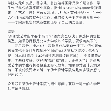
学院与无印良品、香奈儿、普拉达等国际品牌长期合作，学
生作品集包含真实商业案例。据
最新调
SkillsFuture Singapore
查，在艺术、设计与传媒领域，
的莱佛士毕业生在毕业
78.2%
六个月内成功获得全职工作。低门槛入学不等于低质量毕业
——学院用扎实的就业数据证明了自己的含金量。
结语
“新加坡艺术留学要求高吗？”答案完全取决于你选择的院校
类型。如果你目标是公立大学或艺术学院，要求确实不低
——高考高分、雅思
、高质量作品集缺一不可。但如果你
6.5
选择莱佛士设计学院这样的
认证私立院校，你会发
EduTrust
现：雅思
直录（无雅思可内测或读语言班）、不
要求
作品
5.5
集、零基础友好。这样的
“低门槛”设计，正是为了让更多热
爱艺术的学生有机会接受国际化教育。如果你对设计充满热
情，不被传统要求束缚，莱佛士设计学院将是你实现梦想的
理想起点。
欢迎联系莱佛士设计学院的招生顾问，获取一对一的入学评
估与留学规划。