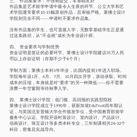
三、
作品集要求：不强制提交，零基础友好
作品集是艺术留学申请中最令人生畏的环节。公立大学和艺
术学院通常要求
幅原创作品，且审核严格。莱佛士设计
10-15
学院则完全不同——申请时不要求作品集。
没有作品集的学生，
也可直接入学，
无数零基础学生正是通
过这条路径，从
“不会画”成长为专业设计师。
四、
资金要求与学制优势
资金证明是签证的必要环节。莱佛士设计学院建议
万人民
35
币以上存款证明（存期不少于
个月）
6
学制方面，莱佛士本科
年毕业，比国内提前
年进入职场。
3
1
学院每年设
月、
月、
月、
月四次开学，滚动录取。时间
1
4
7
10
成本的压缩，本身就是对“要求”的另一种降低——你不需要
浪费一年空窗期等待秋季入学。
四
、
莱佛士设计学院：低门槛、高回报的实践型院校
莱佛士设计学院成立于
年，获新加坡
四年期认
1990
EduTrust
证，与英国北安普顿大学合作颁发学位，受中国教育部留学
服务中心认证。学院开设时装设计、室内设计、产品设计、
动画设计、珠宝设计等
多
类本科专业，三年制课程共
个
26-32
科目，密集且实战导向。