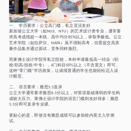
一、
学历要求：公立高门槛，私立灵活友好
新加坡公立大学（如
、
）的艺术设计类专业，通常要
NUS
NTU
求高考成绩超一本线、高中均分
以上，录取率极低。公立
85%
艺术学院（如拉萨尔、
）虽不强制高考，但需提交高质
NAFA
量作品集并通过面试，竞争同样激烈。
而莱佛士设计学院等私立院校，本科申请
最低高一结业（职
校/职高/技校/中专），4门科目60%以上（不含英文）
即可。
这种“零门槛”学历政策，让成绩普通的学生也能轻松迈入设
计殿堂。
二、
语言要求：雅思
直录
5.5
公立大学通常要求雅思
分以上，对英语基础薄弱的学生构
6.5
成较大压力。莱佛士设计学院的语言门槛则友好得多：雅思
分即可直录专业课。
5.5
更贴心的是，即使没有雅思成绩可以参加校内英文入学测
试
。