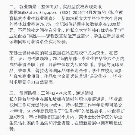
二、
就业前景：整体向好，实战型院校表现亮眼
根据
（
）
年
月发布的《私立教
SkillsFuture Singapore
SSG
2026
4
育机构毕业生就业调查》，新加坡私立大学毕业生六个月内
的整体就业率达
，全职岗位起薪中位数稳定在
新
7
6
.9%
3000
元
。不同院校之间存在分化，但私立大学的核心优势在于
“行
业适配器”属性——课程设置贴近产业需求，学生在新加坡就
读期间即可获得名企实习经验。
莱佛士设计学院的就业数据在私立院校中尤为突出。在艺
术、设计与传媒领域，
的莱佛士毕业生在毕业六个月内
78.2%
成功获得全职工作，月薪中位数为
新币。学院与无印良
3,100
品、香奈儿、普拉达等国际品牌长期合作，学生在校期间参
与真实商业项目，作品集含金量远超普通“课堂作业”，毕业
时求职竞争力自然更高。
三、
留新路径：工签
永居，通道清晰
+LTVP+
私立院校毕业生在新加坡拥有清晰的职业发展通道。毕业
后
找到工作可无缝转为
或
。持
稳定工作半年后即可递交
EP
SP
EP
申请。
年新政取消了“住满
年”的硬性要求，
配额扩
PR
2026
2
PR
至
万份，审批周期缩短至
个月内。莱佛士设计学院的毕业
4
6
生凭借扎实的作品集和行业资源，在留新发展中拥有明显优
势。