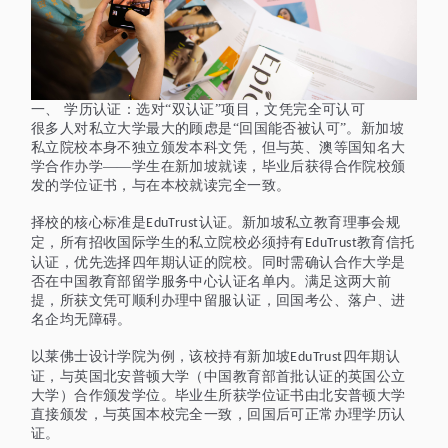
一、
学历认证：选对
“双认证”项目，文凭完全可认可
很多人对私立大学最大的顾虑是
“回国能否被认可”。新加坡
私立院校本身不独立颁发本科文凭，但与英、澳等国知名大
学合作办学——学生在新加坡就读，毕业后获得合作院校颁
发的学位证书，与在本校就读完全一致。
择校的核心标准是
认证。新加坡私立教育理事会规
EduTrust
定，所有招收国际学生的私立院校必须持有
教育信托
EduTrust
认证，优先选择四年期认证的院校。同时需确认合作大学是
否在中国教育部留学服务中心认证名单内。满足这两大前
提，所获文凭可顺利办理中留服认证，回国考公、落户、进
名企均无障碍。
以莱佛士设计学院为例，该校持有新加坡
四年期认
EduTrust
证，与英国北安普顿大学（中国教育部首批认证的英国公立
大学）合作颁发学位。毕业生所获学位证书由北安普顿大学
直接颁发，与英国本校完全一致，回国后可正常办理学历认
证。