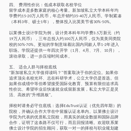
四、
费用性价比：低成本获取名校学位
留学成本是多数家庭的核心考量。新加坡私立大学本科年均
学费约
万人民币，年总开销约
万人民币。学制紧凑
15-20
35-40
（本科
年、硕士
年），整体投入比英美节省
。
3
1
30%-50%
以莱佛士设计学院为例，设计类本科年均学费
万新元（约
3.5
万人民币），三年总投入约
万人民币，仅为英美同类院
19
1
00
校的
。更短的学制意味着比国内同龄人早
年进入
50%-70%
1-2
职场。学院还提供一年四次开学（
月、
月、
月、
月），
1
4
7
10
滚动录取，进一步压缩时间成本。
五、
适合人群与择校底线
“新加坡私立大学值得读吗？”答案取决于你的定位。如果你
追求顶尖名校光环、志在科研学术，公立大学仍是首选。但
如果你成绩中等但希望接受国际化教育、预算有限但追求高
性价比、希望毕业后快速就业或留新发展，私立大学正是灵
活、高效的“升维跳板”。
择校时请务必守住底线：选择
认证（优先四年期）的
EduTrust
院校，并确认合作大学在中留服认证名单内。以莱佛士设计
学院为代表的优质私立院校，用真实的就业数据和国际品牌
合作，证明了这条路不仅可行，而且回报清晰。欢迎联系莱
佛士设计学院的招生顾问，获取一对一的择校与职业规划建