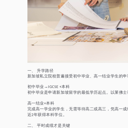
一、
升学路径
新加坡私立院校普遍接受初中毕业、高一
结业
学生的申
初中毕业
→
本科
IGCSE +
初中毕业是申请新加坡留学的最低学历起点。以莱佛士
高一
结业
本科
+
完成高一学业的学生，无需等待高二或高三，凭高一成
近
年获得本科学位。
2
二、
平时成绩才是关键