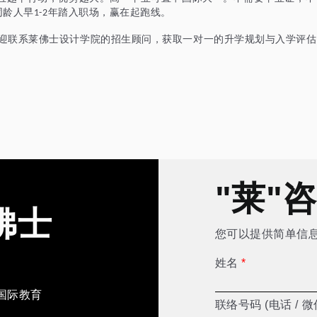
同龄人早
年踏入职场，赢在起跑线。
1-2
迎联系莱佛士设计学院的招生顾问，获取一对一的升学规划与入学评估
"莱"
佛士
您可以提供简单信
姓名
*
国际教育
联络号码 (电话 / 微