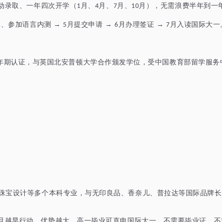
滚动录取、一年四次开学（
月、
月、
月、
月）
，
无需浪费半年到一
1
4
7
10
、参加语言内测 →
月提交申请 →
月办理签证 →
月入读国际大一
5
6
7
年期认证，与英国北安普顿大学合作颁发学位，受中国教育部留学服务
珠宝设计等
多个
本科专业，与无印良品、香奈儿、普拉达等国际品牌长
而且越早行动，优势越大。高一
毕业
可直申国际大一。不需要毕业证，不