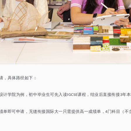
请，具体路径如下：
设计学院为例，初中毕业生可先入读
课程，结业后直接衔接
年本
IGCSE
3
绩单即可申请
，
无缝衔接国际大一只需提供高一成绩单，
门科目（不
4