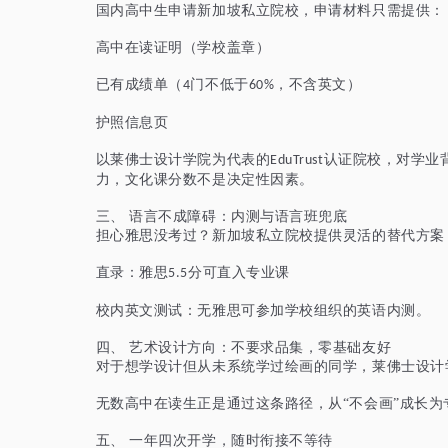
国内高中生申请新加坡私立院校，申请材料只需提供：
高中在读证明（学校盖章）
已有成绩单（
门
不低于
，
不含英文
）
4
60%
护照信息页
以莱佛士设计学院为代表的
认证院校，对学业
EduTrust
力，文化课分数不是决定性因素。
三、
语言不成障碍：内测与语言班兜底
担心雅思没考过？新加坡私立院校提供灵活的替代方案
直录：雅思
分可直入专业课
5.5
校内英文测试：无雅思可参加学校组织的英语内测。
四、
艺术设计方向：不
要求
品集，零基础友好
对于想学设计但从未系统学过绘画的同学，莱佛士设计
无数高中在读生正是通过这条路径，从
“不会画”成长
五、
一年四次开学，随时衔接不等待