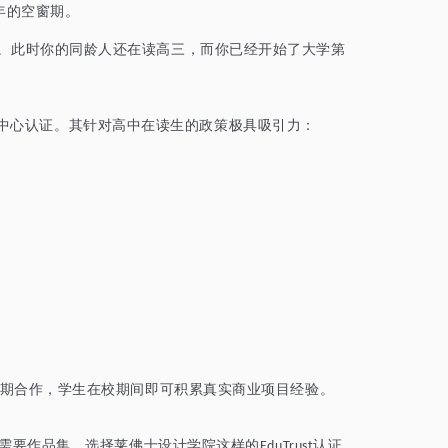
年的空窗期。
。此时你的同龄人还在
读高三
，而你已经开始了大学第
中心认证。其针对高中在读生的政策极具吸引力：
期合作，学生在校期间即可积累真实商业项目经验。
需要作品集。选择莱佛士设计学院这样的
认证
EduTrust