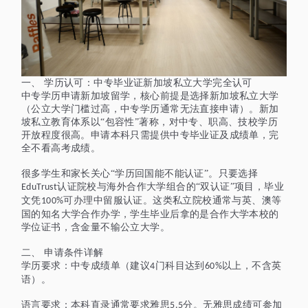
一、
学历认可：中专毕业证新加坡私立大学完全认可
中专学历申请新加坡留学，核心前提是选择新加坡私立大学
（公立大学门槛过高，中专学历通常无法直接申请）。新加
坡私立教育体系以
“包容性”著称，对中专、职高、技校学历
开放程度很高。申请本科只需提供中专毕业证及成绩单，完
全不看高考成绩。
很多学生和家长关心
“学历回国能不能认证”。只要选择
认证院校与海外合作大学组合的“双认证”项目，毕业
EduTrust
文凭
可办理中留服认证。这类私立院校通常与英、澳等
100%
国的知名大学合作办学，学生毕业后拿的是合作大学本校的
学位证书，含金量不输公立大学。
二
、
申请条件详解
学历要求：中专成绩单（建议
门科目达到
以上
，
不含英
4
60%
语
）。
语言要求：本科直录通常要求雅思
分。无雅思成绩可参加
5.5