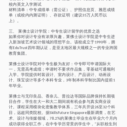
校内英文入学测试
材料清单：中专成绩单（需公证）、护照信息页、雅思成绩
单（或校内内测证明）、存款证明（建议
万人民币以
35
上）。
三
、
莱佛士设计学院：中专生设计留学的优质之选
如果你对设计专业有浓厚兴趣，莱佛士设计学院是中专生进
入新加坡艺术设计领域的理想平台。该校成立于
年，拥
1990
有
四年期认证，是亚太地区最大规模之一的专业跨国
EduTrust
教育集团。
莱佛士设计学院对中专生极为友好：中专即可申请国际大
一，无需高考成绩；申请时不要求作品集，零基础可通顺利
入学。学院提供时装设计、室内设计、产品设计、动画设
计、珠宝设计
等多个
本科专业，
年制本科学制比国内提前
3
1
年毕业。
莱佛士与无印良品、香奈儿、普拉达等国际品牌保持长期项
目合作，学生在大一和大二期间就有机会参与真实商业设
计。课程采用模块化密集教学体系，三年共开设
至
个科
26
32
目，远超同类院校。据
最新调查，在艺
SkillsFuture Singapore
术、设计与传媒领域，
的莱佛士毕业生在毕业六个月内
78.2%
成功获得全职工作，在中专学历背景的学生中，“从职校生到