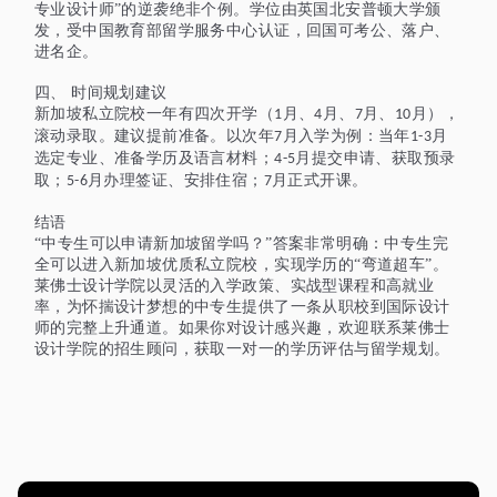
专业设计师”的逆袭绝非个例。学位由英国北安普顿大学颁
发，受中国教育部留学服务中心认证，回国可考公、落户、
进名企。
四
、
时间规划建议
新加坡私立院校一年有四次开学（
月、
月、
月、
月），
1
4
7
10
滚动录取。建议提前准备。以次年
月入学为例：当年
月
7
1-3
选定专业、准备学历及语言材料；
月提交申请、获取预录
4-5
取；
月办理签证、安排住宿；
月正式开课。
5-6
7
结语
“中专生可以申请新加坡留学吗？”答案非常明确：中专生完
全可以进入新加坡优质私立院校，实现学历的“弯道超车”。
莱佛士设计学院以灵活的入学政策、实战型课程和高就业
率，为怀揣设计梦想的中专生提供了一条从职校到国际设计
师的完整上升通道。如果你对设计感兴趣，欢迎联系莱佛士
设计学院的招生顾问，获取一对一的学历评估与留学规划。