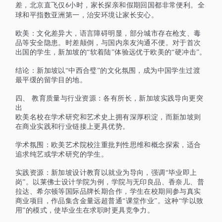
差，北京直飞仅
小时，家长探亲和假期回国都非常便利。全
6
球和平指数亚洲第一，治安环境让家长安心。
欧美：文化差异大，语言障碍明显，部分城市存在枪支、毒
品等安全隐患。时差颠倒，与国内亲友沟通不便。对于首次
出国的学生，新加坡的
“软着陆”体验远优于欧美的“硬冲击”。
结论：新加坡以
“中西合璧”的文化氛围，成为中国学生过渡
最平缓的留学目的地。
四、
教育质量与行业资源：各有所长，新加坡实践导向更突
出
欧美名校在学术研究和艺术史上拥有深厚积淀，而新加坡则
在商业实践和行业链接上更具优势。
学术氛围：欧美艺术院校注重批判性思维和概念探索，适合
追求纯艺或学术研究的学生。
实践资源：新加坡设计教育以就业为导向，强调
“毕业即上
岗”。以莱佛士设计学院为例，学院与无印良品、香奈儿、普
拉达、希尔顿等国际品牌长期合作，学生在校期间参与真实
商业项目，作品集含金量远超普通“课堂作业”。这种“学以致
用”的模式，使毕业生在求职时更具竞争力。