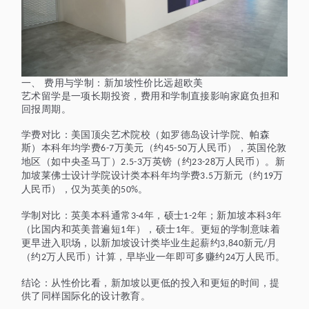
一、
费用与学制：新加坡性价比远超欧美
艺术留学是一项长期投资，费用和学制直接影响家庭负担和
回报周期。
学费对比：美国顶尖艺术院校（如罗德岛设计学院、帕森
斯）本科年均学费
万美元（约
万人民币），英国伦敦
6-7
45-50
地区（如中央圣马丁）
万英镑（约
万人民币）。新
2.5-3
23-28
加坡莱佛士设计学院设计类本科年均学费
万新元（约
万
3.5
19
人民币），仅为英美的
。
50%
学制对比：英美本科通常
年，硕士
年；新加坡本科
年
3-4
1-2
3
（比国内和英美普遍短
年），硕士
年。更短的学制意味着
1
1
更早进入职场，以新加坡设计类毕业生起薪约
新元
月
3,840
/
（约
万人民币）计算，早毕业一年即可多赚约
万人民币。
2
24
结论：从性价比看，新加坡以更低的投入和更短的时间，提
供了同样国际化的设计教育。