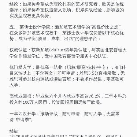
结论：如果你希望成为理论扎实的艺术研究者，欧美是传统
选择；如果你希望快速进入职场、积累实战经验，新加坡的
实践型院校更具优势。
五、
莱佛士设计学院：新加坡艺术留学的
“高性价比之选”
在众多新加坡艺术院校中，莱佛士设计学院凭借以下核心优
势，成为平衡
“质量、成本、出路”的理想平台：
权威认证：获新加坡
四年期认证，与英国北安普顿大
EduTrust
学合作颁发学位，受中国教育部留学服务中心认证。
低门槛入学：
最低高一结业（职校/职高/技校/中专），4门科
目60%以上（不含英文）
即可申请；雅思5.5分直接录取，无
雅思可参加校内测试或读语言班；不
要求
作品集，零基础可
入学。
高就业回报：毕业生六个月内就业率高达
，三年本科总
78.2%
投入约
万人民币，投资回报周期远短于欧美。
100
一年四次开学：滚动录取，随时申请、随时入学，无需等
待
“申请季”。
结语
“新加坡艺术留学比欧美好吗？”答案不是绝对的，但可以从