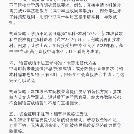
不同院校对学历有明确最低要求。例如，直接申请本科通常
需完成
年基础教育（高中毕业或同等学历）。部分学生未
12
了解清楚规则，用初中或高一学历直接申请本科，导致被
拒。
规避策略：学历不足者可选择
“预科
本科”路径。新加坡多数
+
私立院校提供预科课程（通常
个月），完成后再衔接本
3-12
科。例如，莱佛士设计学院接受初中毕业入读
课程，高
IGCSE
中
中专
职高可直接申请本科，且不看高考成绩。
/
/
四、
语言成绩未达直录标准：未善用替代方案
申请时若未能提供雅思
托福成绩，或分数低于直录要求（如
/
本科需雅思
但只有
），部分学生会直接放弃申请，而这
5.5
4.5
完全可以避免。
规避策略：新加坡私立院校普遍提供灵活的替代方案：参加
校内英文入学测试，通过后可免雅思直录。绝大多数院校都
不会因语言成绩暂时不足而直接拒录。
五、
资金证明不规范：细节导致签证受阻
学生准证申请需要提供足够的资金证明。若存款金额不足、
存期不够、无法说明来源，可能被移民局质疑经济能力而导
致拒签。