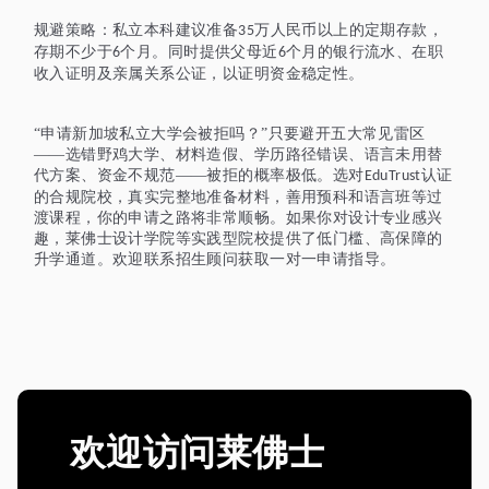
规避策略：私立本科建议准备
万人民币以上的定期存款，
35
存期不少于
个月。同时提供父母近
个月的银行流水、在职
6
6
收入证明及亲属关系公证，以证明资金稳定性。
“申请新加坡私立大学会被拒吗？”只要避开五大常见雷区
——选错野鸡大学、材料造假、学历路径错误、语言未用替
代方案、资金不规范——被拒的概率极低。选对
认证
EduTrust
的合规院校，真实完整地准备材料，善用预科和语言班等过
渡课程，你的申请之路将非常顺畅。如果你对设计专业感兴
趣，莱佛士设计学院等实践型院校提供了低门槛、高保障的
升学通道。欢迎联系招生顾问获取一对一申请指导。
欢迎访问莱佛士