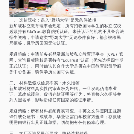
一、
选错院校：误入
“野鸡大学”是无条件被拒
新加坡私立教育理事会规定，所有招收国际学生的私立院校
必须持有
教育信托认证。未获认证的机构不具备合法
EduTrust
招生资格，申请这类“野鸡大学”无论条件多好，都会被移民
局拒签，且学历回国无法认证。
规避策略：申请前务必登录新加坡私立教育理事会（
）官
CPE
网，查询目标院校是否持有“
”认证（优先选择四年期
EduTrust
正式认证）。同时确认其合作大学是否在中国教育部留学服
务中心备案，确保学历回国可认证。
二、
材料造假或信息不实：永久拒签
新加坡对材料真实性的审查极为严格。一旦发现伪造毕业
证、篡改成绩单、虚假存款证明等行为，将直接永久拒签并
列入黑名单，影响后续任何国家的签证申请。
规避策略：所有材料必须真实可查。非英文文件需附正规翻
译件或公证书；成绩单、毕业证需由学校官方盖章；存款证
明需由银行出具正规单据。切勿抱有任何侥幸心理。
三、
学历不满足最低要求：路径选择错误