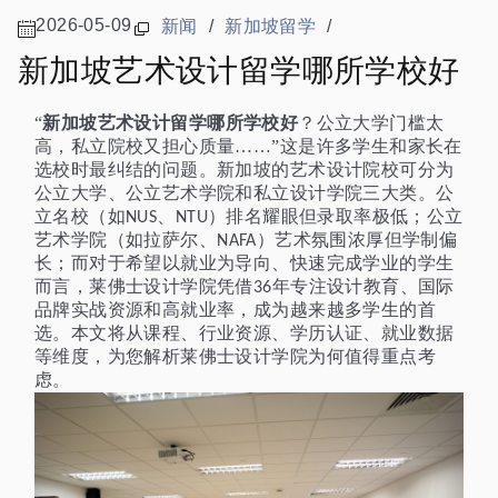
2026-05-09
新闻
/
新加坡留学
/
新加坡艺术设计留学哪所学校好
新加坡艺术设计留学哪所学校好
“
？公立大学门槛太
高，私立院校又担心质量……”这是许多学生和家长在
选校时最纠结的问题。新加坡的艺术设计院校可分为
公立大学、公立艺术学院和私立设计学院三大类。公
立名校（如
、
）排名耀眼但录取率极低；公立
NUS
NTU
艺术学院（如拉萨尔、
）艺术氛围浓厚但学制偏
NAFA
长；而对于希望以就业为导向、快速完成学业的学生
而言，莱佛士设计学院凭借
年专注设计教育、国际
36
品牌实战资源和高就业率，成为越来越多学生的首
选。本文将从课程、行业资源、学历认证、就业数据
等维度，为您解析莱佛士设计学院为何值得重点考
虑。