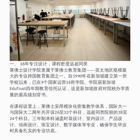
一、
年专注设计，课程密度远超同类
36
莱佛士设计学院隶属于莱佛士教育集团
——亚太地区规模最
大的专业跨国教育集团之一。自
年在新加坡建立第一所
1990
学校以来，已在
个国家运营
所学院。学院获新加坡
9
16
四年期教育信托认证，这是新加坡政府对院校办学质
EduTrust
量的最高级别背书。
在课程设置上，莱佛士采用模块化密集教学体系，国际大一
与国际大二两年共开设
至
个科目，远超同类院校的
至
26
32
18
个科目。三年制本科涵盖时装设计、室内设计、产品设
24
计、动画设计、珠宝设计、数字媒体等专业，确保学生毕业
时具备扎实的专业功底。