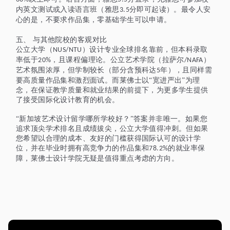
内英文测试或入读语言班（雅思
分即可起读）。最令人安
3.5
心的是，不要求作品集，零基础学生
可以申请。
五、
与其他院校的客观对比
公立大学（
）设计专业全球排名靠前，但本科录取
NUS/NTU
率低于
，且课程偏理论。公立艺术学院（拉萨尔
）
20%
/NAFA
艺术氛围浓厚，但学制较长（部分含预科达
年），且同样需
5
要高质量作品集和激烈面试。而莱佛士以“宽进严出”为理
念，在保证教学质量和就业结果的前提下，为更多学生提供
了接受国际化设计教育的机会。
“新加坡艺术设计留学哪所学校好？”答案并非唯一。如果您
追求顶尖学术排名且成绩拔尖，公立大学值得冲刺。但如果
您希望以合理的成本、友好的门槛获得国际认可的设计学
位，并在毕业时拥有高竞争力的作品集和
的就业率保
78.2
%
障，莱佛士设计学院无疑是值得重点考虑的方向。