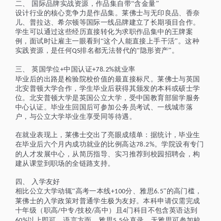
二、
国际品牌实战资源，作品集自带
“含金量”
设计行业的核心竞争力是作品集。莱佛士与无印良品、香奈
儿、普拉达、希尔顿等国际一线品牌建立了长期项目合作。
学生可以通过
这些经历直接转化为求职作品集中的王牌案
例，面试时让雇主一眼看到
“这个人能直接上手干活”。这种
实践资源，是任何
排名都无法替代的“隐形资产”。
QS
三、
英国学位
中国认证
就业率
+
+
78.2
%
毕业后的出路是检验院校价值的最直接标尺。莱佛士与英国
北安普顿大学合作，学生毕业后获得其颁发的本科或硕士学
位。北安普顿大学是英国公立大学，受中国教育部留学服务
中心认证。毕业生回国后可参加公务员考试、一线城市落
户，与公立大学毕业生享受同等待遇。
在就业表现上，莱佛士交出了亮眼成绩单：据统计，毕业生
在毕业后六个月内成功就业的比例高达
。学院设有专门
78.2
%
的人才发展中心，从简历指导、实习推荐到校园招聘会，构
建从课堂到职场的全链路支持。
四、
入学友好
相比公立大学动辄
“高考一本线
分、雅思
”的高门槛，
+100
6.5
莱佛士的入学政策对普通学生极为友好。本科申请仅需完成
十年级（职高
中专
技校
高中）且
门科目
不包含英语
达到
/
/
/
4
以上即可。语言方面，雅思
分直录，无雅思可参加校
60%
5.5