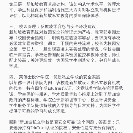
第三层：新加坡教育卓越架构。该架构从学术水平、管理水
平、学生利益保护和福利措施三大方向对私立教育机构进行
评估，以此构建新加坡私立教育的质量保障体系。
三、
校园管理：反欺凌零容忍与安全环境建设
新加坡教育系统对校园安全的管理尤为严格。教育部定期发
布《校园安全指南》，明确规定霸凌零容忍，要求所有学校
必须建立霸凌举报、调查、干预的完整流程，校长为校园安
全第一责任人，一旦出现霸凌未妥善处理的情况，学校会面
临严肃追责。学校还普遍配备高密度监控和教师巡逻，师生
配比较高，关注更细致，为国际学生创造安全、包容的成长
环境。
四、
莱佛士设计学院：优质私立学校的安全实践
以莱佛士设计学院为例，该校是新加坡设计类私立教育机构
的代表，持有四年期
认证。
这意味着
学院在管理层承
EduTrust
诺、学生保护与服务、学术质量等核心维度上达到了新加坡
政府的严格标准。学院位于新加坡市中心，校区环境安全，
学生服务团队提供持续的入学指导与日常支持，为国际学生
提供了可靠的学习与成长环境。
回到
“新加坡私立学校是否安全可靠”这个问题，答案是：只
要选择持有
认证的院校，安全性是有充分保障的。
EduTrust