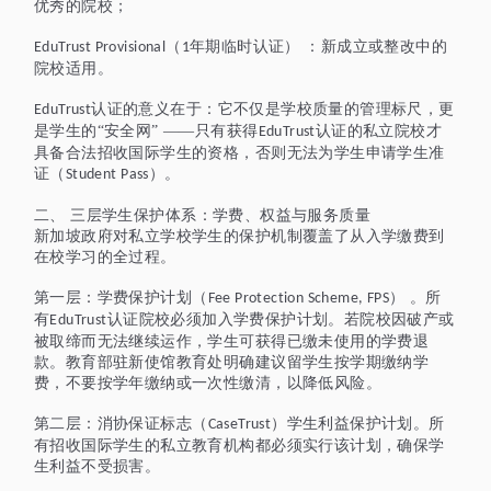
优秀的院校；
（
年期临时认证） ：新成立或整改中的
EduTrust Provisional
1
院校适用。
认证的意义在于：它不仅是学校质量的管理标尺，更
EduTrust
是学生的“安全网” ——只有获得
认证的私立院校才
EduTrust
具备合法招收国际学生的资格，否则无法为学生申请学生准
证（
）。
Student Pass
二、
三层学生保护体系：学费、权益与服务质量
新加坡政府对私立学校学生的保护机制覆盖了从入学缴费到
在校学习的全过程。
第一层：学费保护计划（
） 。所
Fee Protection Scheme, FPS
有
认证院校必须加入学费保护计划。若院校因破产或
EduTrust
被取缔而无法继续运作，学生可获得已缴未使用的学费退
款。教育部驻新使馆教育处明确建议留学生按学期缴纳学
费，不要按学年缴纳或一次性缴清，以降低风险。
第二层：消协保证标志（
）学生利益保护计划。所
CaseTrust
有招收国际学生的私立教育机构都必须实行该计划，确保学
生利益不受损害。