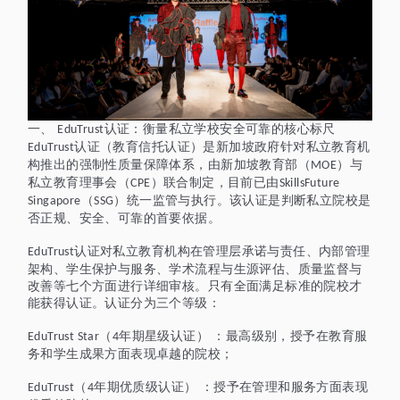
一、
认证：衡量私立学校安全可靠的核心标尺
EduTrust
认证（教育信托认证）是新加坡政府针对私立教育机
EduTrust
构推出的强制性质量保障体系，由新加坡教育部（
）与
MOE
私立教育理事会（
）联合制定，目前已由
CPE
SkillsFuture
（
）统一监管与执行。该认证是判断私立院校是
Singapore
SSG
否正规、安全、可靠的首要依据。
认证对私立教育机构在管理层承诺与责任、内部管理
EduTrust
架构、学生保护与服务、学术流程与生源评估、质量监督与
改善等七个方面进行详细审核。只有全面满足标准的院校才
能获得认证。认证分为三个等级：
（
年期星级认证） ：最高级别，授予在教育服
EduTrust Star
4
务和学生成果方面表现卓越的院校；
（
年期优质级认证） ：授予在管理和服务方面表现
EduTrust
4