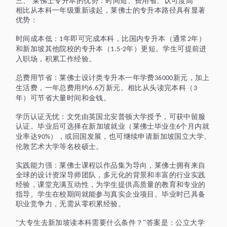
三、
莱佛士专升本的优势：时间短、费用省、认可度高
相比从本科一年级重新读起，莱佛士的专升本路径具有显著
优势：
时间成本低：
年即可完成本科，比国内专升本（通常
年）
1
2
和新加坡其他院校的专升本（
年）更短。学生可提前进
1.5-2
入职场，积累工作经验。
总费用节省：莱佛士设计类专升本一年学费
新元，加上
36000
生活费，一年总费用约
万新元。相比从头读完本科（
6.6
3
年）可节省大量时间和金钱。
学历认证无忧：文凭由英国北安普顿大学授予，可获
中留服
认证
。毕业后可选择在新加坡就业（莱佛士毕业生
个月内就
6
业率达
），或回国发展，也可继续申请新加坡国立大学、
90%
伦敦艺术大学等名校硕士。
实践能力强：莱佛士课程以作品集为导向，莱佛士拥有来自
全球的设计资深导师团队，多元化的背景和丰富的行业实践
经验，课堂充满互动性，为学生提供高质量的教育和专业的
指导。学生在校期间就能参与真实企业项目。毕业时已具备
职业竞争力，无需从零积累经验。
“大专生去新加坡读本科需要什么条件？”答案是：公立大学