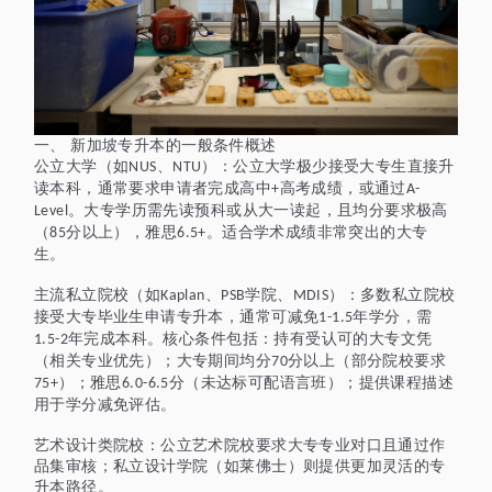
一、
新加坡专升本的一般条件概述
公立大学（如
、
）：公立大学极少接受大专生直接升
NUS
NTU
读本科，通常要求申请者完成高中
高考成绩，或通过
+
A-
。大专学历需先读预科或从大一读起，且均分要求极高
Level
（
分以上），雅思
。适合学术成绩非常突出的大专
85
6.5+
生。
主流私立院校（如
、
学院、
）：多数私立院校
Kaplan
PSB
MDIS
接受大专毕业生申请专升本，通常可减免
年学分，需
1-1.5
年完成本科。核心条件包括：持有受认可的大专文凭
1.5-2
（相关专业优先）；大专期间均分
分以上（部分院校要求
70
）；雅思
分（未达标可配语言班）；提供课程描述
75+
6.0-6.5
用于学分减免评估。
艺术设计类院校：公立艺术院校要求大专专业对口且通过作
品集审核；私立设计学院（如莱佛士）则提供更加灵活的专
升本路径。