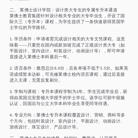
二、
莱佛士设计学院：设计类大专生的专属专升本通道
莱佛士教育集团针对设计相关专业的大专毕业生，开设了国
际大三（专升本）课程，为学生提供了一条快速获得英国学
士学位的升学路径。
学历条件：申请者需完成设计相关的大专文凭课程。这意
1.
味着——只要您在国内或新加坡完成了正规设计类大专（如
平面设计、室内设计、时装设计、动画设计等），即可申请
直接进入莱佛士本科最后一年。
语言条件：雅思总分
分，且各单项不低于
分。如果英
2.
6.0
5.5
语成绩暂未达标，可先修莱佛士校内语言课程，通过后直接
进入主课，无需反复刷分。
学制与课程：专升本课程学制为
年。学生完成学业后，获
3.
1
得由英国北安普顿大学授予的学士学位。该学位可获中留服
认证，回国后与公立大学本科毕业生享受同等待遇。
专业方向：莱佛士专升本课程覆盖设计、营销、商科等多
4.
个方向，包括时装设计、室内设计、平面设计、动画设计、
游戏设计、珠宝设计、产品设计等。