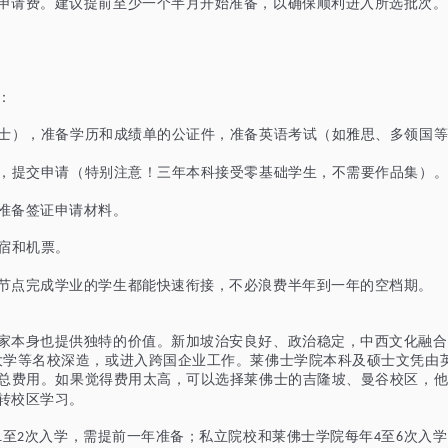
申请费。建议提前至少一个半月开始准备，以确保顺利进入所选批次。
：
士），准备学历和成绩单的公证件，准备英语考试（如雅思、多领国
，提交申请（特别注意！三年本科接受零基础学生，不需要作品集）
准备签证申请材料。
宿和机票。
节点完成学业的学生都能快速衔接，不必浪费半年到一年的空档期。
家本身也提供独特的价值。新加坡治安良好、政治稳定，中西文化融合
大学等名校深造，或进入跨国企业工作。莱佛士学院本科及硕士文凭由
总费用。
如果觉得费用太高，可以选择莱佛士的吉隆坡、曼谷校区，
转校区学习。
至
次入学，需提前一年准备；私立院校和莱佛士学院每年
至
次入学
1
2
4
6