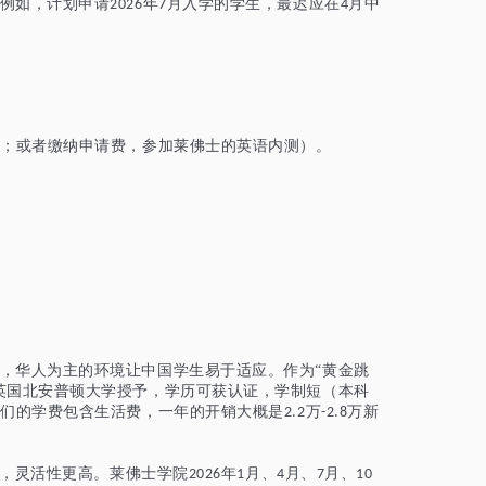
例如，计划申请
年
月入学的学生，最迟应在
月中
2026
7
4
等；或者缴纳申请费，参加莱佛士的英语内测）。
。
，华人为主的环境让中国学生易于适应。作为
“黄金跳
英国北安普顿大学授予，学历可获认证，学制短（本科
他们的
学费包含生活费，一年的开销大概是
万
万新
2.2
-2.8
，灵活性更高。莱佛士学院
年
月、
月、
月、
2026
1
4
7
10