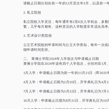
请截止日期分别在前一年的
月至次年
月，以及前一
12
3
私立院校
2.
私立院校入学灵活，每年通常有
至
次入学机会，多数
2
6
繁，几乎每月都有。这种灵活的入学制度非常适合高考
艺术设计类院校
3.
公立艺术院校的申请时间与公立大学类似，每年一次或
细申请时间安排。
二、
莱佛士学院
年入学批次与申请截止日期
2026
莱佛士学院在
年设有四个入学批次，分别对应
月
2026
1
月入学：申请截止日期为前一年的
月
日（即
1
11
21
2025
月入学：申请截止日期为
月
日，开学典礼日为
月
4
2
20
4
2
月入学：申请截止日期为
月
日，开学典礼日为
月
7
5
22
7
3
月入学：申请截止日期为
月
日，开学典礼日为
10
8
21
10