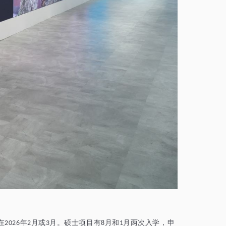
在
年
月或
月。硕士项目有
月和
月两次入学，申
2026
2
3
8
1