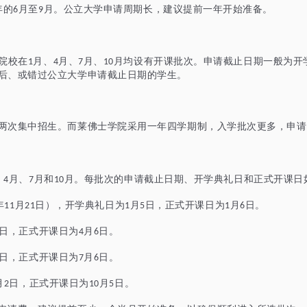
年的
月至
月。公立大学申请周期长，建议提前一年开始准备。
6
9
院校在
月、
月、
月、
月均设有开课批次。申请截止日期一般为开
1
4
7
10
后、或错过公立大学申请截止日期的学生。
两次集中招生。而莱佛士学院采用一年四学期制，入学批次更多，申请
、
月、
月和
月。每批次的申请截止日期、开学典礼日和正式开课日
4
7
10
年
月
日），开学典礼日为
月
日，正式开课日为
月
日。
11
21
1
5
1
6
日，正式开课日为
月
日。
4
6
日，正式开课日为
月
日。
7
6
月
日，正式开课日为
月
日。
2
10
5