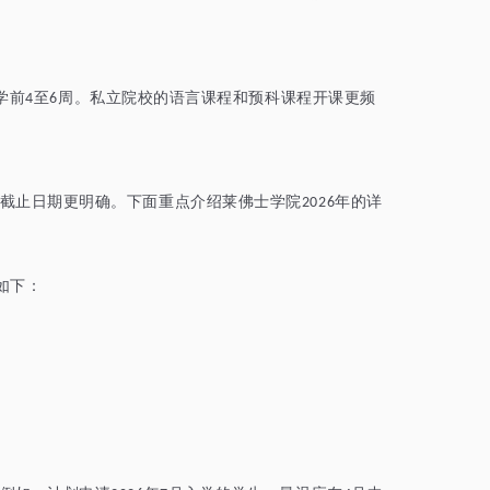
学前
至
周。私立院校的语言课程和预科课程开课更频
4
6
截止日期更明确。下面重点介绍莱佛士学院
年的详
2026
如下：