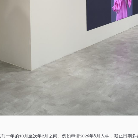
在前一年的
月至次年
月之间。例如申请
年
月入学，截止日期多
10
2
2026
8