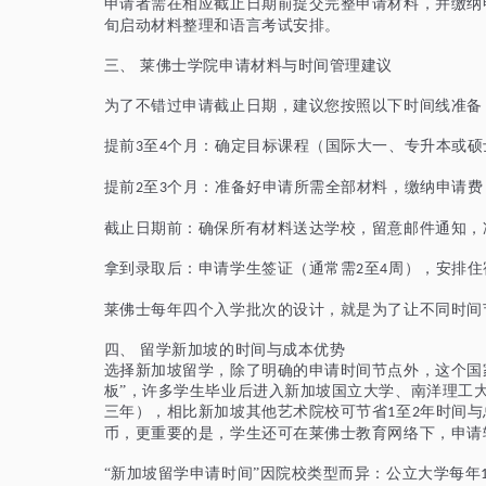
申请者需在相应截止日期前提交完整申请材料，并缴纳
旬启动材料整理和语言考试安排。
三、
莱佛士学院申请材料与时间管理建议
为了不错过申请截止日期，建议您按照以下时间线准备
提前
至
个月：确定目标课程（国际大一、专升本或硕
3
4
提前
至
个月：准备好申请所需全部材料，缴纳申请费
2
3
截止日期前：确保所有材料送达学校，留意邮件通知，
拿到录取后：申请学生签证（通常需
至
周），安排住
2
4
莱佛士每年四个入学批次的设计，就是为了让不同时间
四、
留学新加坡的时间与成本优势
选择新加坡留学，除了明确的申请时间节点外，这个国
板”，许多学生毕业后进入新加坡国立大学、南洋理工
三年），相比新加坡其他艺术院校可节省
至
年时间与
1
2
币
，
更重要的是，学生还可在莱佛士教育网络下，申请
“新加坡留学申请时间”因院校类型而异：公立大学每年