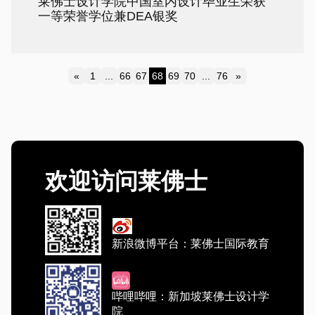
莱佛士设计学院中国室内设计毕业生荣获
一等荣誉学位兼DEA银奖
«
1
...
66
67
68
69
70
...
76
»
Previous
Next
欢迎访问莱佛士
新浪微博平台：莱佛士国际教育
哔哩哔哩：新加坡莱佛士设计学
院