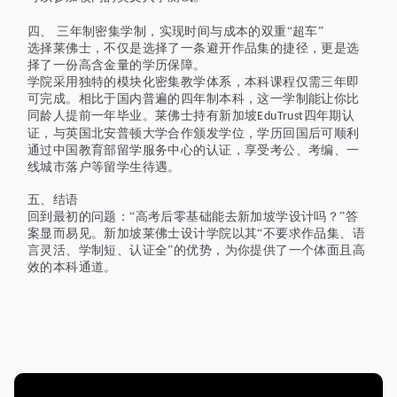
四、
三年制密集学制，实现时间与成本的双重
“超车”
选择莱佛士，不仅是选择了一条避开作品集的捷径，更是选
择了一份高含金量的学历保障。
学院采用独特的模块化密集教学体系，本科课程仅需三年即
可完成。相比于国内普遍的四年制本科，这一学制能让你比
同龄人提前一年毕业。莱佛士持有新加坡
四年期认
EduTrust
证，与英国北安普顿大学合作颁发学位，学历回国后可顺利
通过中国教育部留学服务中心的认证，享受考公、考编、一
线城市落户等留学生待遇。
五、结语
回到最初的问题：
“高考后零基础能去新加坡学设计吗？”答
案显而易见。新加坡莱佛士设计学院以其“不要求作品集、语
言灵活、学制短、认证全”的优势，为你提供了一个体面且高
效的本科通道。