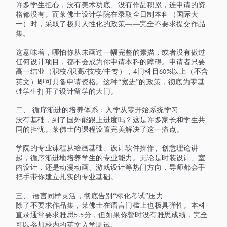
许多学生担心，没有美术功底、没有作品积累，连申请的资
格都没有。而莱佛士设计学院在录取全日制本科（国际大
一）时，采取了极具人性化的政策
——完全不要求提交作品
集。
这意味着，哪怕你从未画过一幅完整的素描，或者没有做过
任何设计项目，都不会成为你申请本科的障碍。申请者只要
高一结业（职校
职高
技校
中专），
门科目
以上（不含
/
/
/
4
60%
英文）即可具备申请资格。这种“宽进”的政策，彻底为零基
础学生打开了设计留学的大门。
二、
循序渐进的培养体系：入学从零开始系统学习
没有基础，到了国外能跟上进度吗？这是许多家长和学生共
同的担忧。莱佛士的课程设置完美解决了这一痛点。
学院的专业课程从绘画基础、设计软件操作、创意理论讲
起，循序渐进地培养学生的专业能力。无论是时装设计、室
内设计，还是动漫动画、游戏设计等热门方向，导师都会手
把手带你建立扎实的专业基础。
三、
语言同样灵活，彻底告别
“标化考试”压力
除了不要求作品集，莱佛士在语言门槛上也极具弹性。本科
直录通常要求雅思
分，但如果你暂时没有雅思成绩，完全
5.5
可以参加校内的英文入学测试。