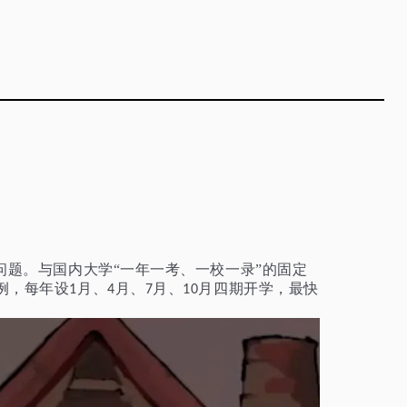
问题。与国内大学“一年一考、一校一录”的固定
例，每年设
月、
月、
月、
月四期开学，最快
1
4
7
10