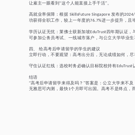
让雇主一眼看到
“这个人能直接上手干活”。
高就业率保障：根据
发布的
SkillsFuture Singapore
2024
功获得全职工作，较上一年度的
进一步提升，且
76.7%
学历认证无忧：莱佛士获新加坡
四年期认证，
EduTrust
可参加公务员考试、一线城市落户，与公立大学毕业生
四、
给高考后申请留学的学生的建议
立即行动，不要观望：高考出分后，无论成绩如何，尽
守住认证红线：选校时务必确认目标院校持有
EduTrust
结语
“高考后申请留学来得及吗？”答案是：公立大学来不
无雅思可内测，最快
个月即可出国。高考不是终点，
1