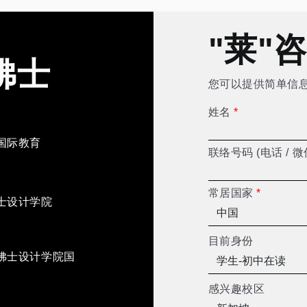
"莱"
佛士
您可以提供简单信
姓名
*
国际教育
联络号码 (电话 / 微
常居国家
*
士设计学院
目前身份
佛士设计学院国
感兴趣校区