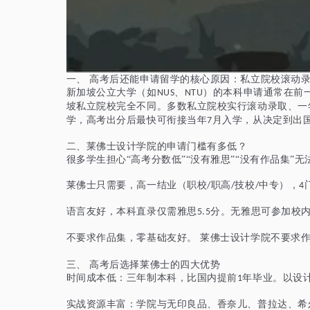
一、
高考后还能申请留学的核心原因：私立院校滚动
新加坡公立大学（如
、
）的本科申请通常在前
NUS
NTU
坡私立院校完全不同。多数私立院校实行滚动录取、一
学，高考出分后最快可衔接当年
月入学，从决定到出
7
二、莱佛士设计学院的申请门槛有多低？
很多学生担心
“高考分数低”“没有雅思”“没有作品集
莱佛士只需要，高一结业（职校
职高
技校
中专），
/
/
/
4
语言友好，
本科直录仅需雅思
分。无雅思可参加校
5.5
不要求作品集，零基础友好。
莱佛士设计学院不要求
三、
高考后选择莱佛士的四大优势
时间成本低：三年制本科，比国内提前
年毕业。以设
1
实战资源丰富：学院与无印良品、香奈儿、普拉达、希