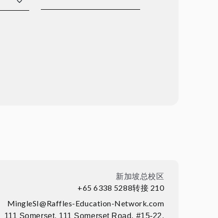
新加坡总校区
+65 6338 5288转接 210
MingleSI@Raffles-Education-Network.com
111 Somerset, 111 Somerset Road, #15-22,