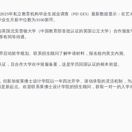
年私立教育机构毕业生就业调查（
）最新数据显示：在艺
/2025
PEI GES
毕业生月薪中位数为
新币。
3100
与英国北安普顿大学（中国教育部首批认证的英国公立大学）合作颁发
享有同等待遇。
早启动留学规划。联系招生顾问了解申请材料，报名校内英文内测。
认证，且合作大学在中留服备案，这是学历回国认证的根本前提。
及，但新加坡莱佛士设计学院以一年四次开学、滚动录取的灵活机制，
而是新起点。欢迎联系莱佛士设计学院的招生顾问，获取一对一的入学