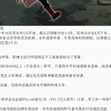
录取
一年
月至次年
月开放，截止日期集中在
月。高考出分在
月下旬，
10
1
1-3
6
年多次开学的灵活机制，全年接受申请，不受高考时间限制。以莱佛士
国仅需
个月。
1
”无法申请。莱佛士设计学院用以下三条政策给出了答案：
门科目
以上（不含英文）即可。只要高中平时成绩基本及格，就具
60%
内英文入学测试，通过后无需再考雅思直接衔接专业课。
作品集。没有作品集的学生可顺利申请入学。
计类毕业生起薪约
新元
月（约
万人民币）计算，早工作一年即
3,100
/
1.7
尔顿等国际品牌长期合作，学生在校期间即可参与真实行业项目实践。