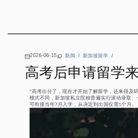
2026-06-15
新闻
/
新加坡留学
/
高考后申请留学
“高考出分了，现在才开始了解留学，还来得及
模式不同，新加坡私立院校普遍实行滚动录取、
可衔接当年
月入学，从决定到出国仅需
个月。
7
1