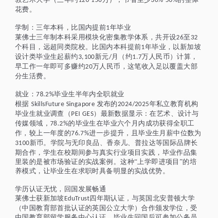
120-150
30%-50%
花费。
学制：三年本科，比国内提前
年毕业
1
莱佛士三年制本科采用模块化密集教学体系，共开设
至
26
32
个科目，远超同类院校。比国内本科提前
年毕业，以新加坡
1
设计类毕业生起薪约
新元
月（约
万人民币）计算，
3,100
/
1.7
早工作一年即可多赚约
万人民币，这笔收入足以覆盖大部
20
分生活费。
就业：
毕业生半年内全职就业
78.2%
根据
发布的
年私立教育机构
SkillsFuture Singapore
2024/2025
毕业生就业调查（
）最新数据显示：在艺术、设计与
PEI GES
传媒领域，
的毕业生在毕业六个月内成功获得全职工
78.2%
作，较上一年度的
进一步提升，且毕业生月薪中位数为
76.7%
新币。学院与无印良品、香奈儿、普拉达等国际品牌长
3100
期合作，学生在校期间参与真实行业项目实践，毕业作品集
里装的是被市场验证的实战案例。这种“上学即进项目”的培
养模式，让毕业生在求职时具备明显的实战优势。
学历认证无忧，回国发展畅通
莱佛士获新加坡
四年期认证，与英国北安普顿大学
EduTrust
（中国教育部首批认证的英国公立大学）合作颁发学位，受
中国教育部留学服务中心认证。毕业生回国后可参加公务员