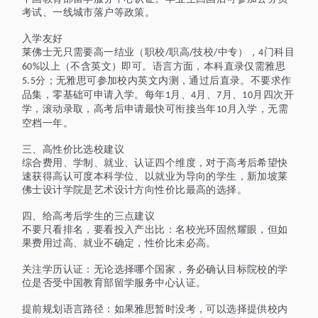
考试、一线城市落户等政策。
入学友好
莱佛士无只需要高一结业（职校
职高
技校
中专），
门科目
/
/
/
4
以上（不含英文）即可。语言方面，本科直录仅需雅思
60%
分；无雅思可参加校内英文内测，通过后直录。不要求作
5.5
品集，零基础可申请入学。每年
月、
月、
月、
月四次开
1
4
7
10
学，滚动录取，高考后申请最快可衔接当年
月入学，无需
10
空档一年。
三、高性价比选校建议
综合费用、学制、就业、认证四个维度，对于高考后希望快
速获得高认可度本科学位、以就业为导向的学生，新加坡莱
佛士设计学院是艺术设计方向性价比最高的选择。
四、给高考后学生的三点建议
不要只看排名，要看投入产出比：名校光环固然耀眼，但如
果费用过高、就业不确定，性价比未必高。
关注学历认证：无论选择哪个国家，务必确认目标院校的学
位是否受中国教育部留学服务中心认证。
提前规划语言路径：如果雅思暂时没考，可以选择提供校内