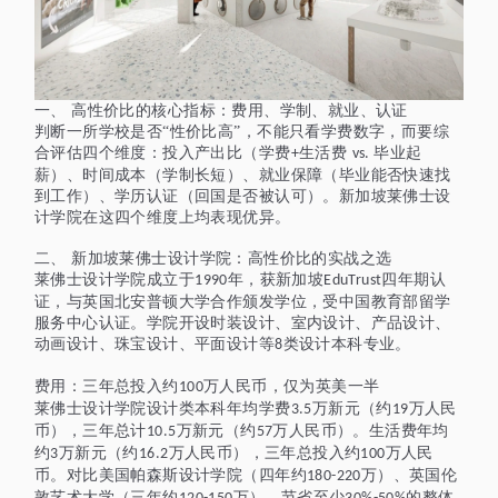
一、
高性价比的核心指标：费用、学制、就业、认证
判断一所学校是否
“性价比高”，不能只看学费数字，而要综
合评估四个维度：投入产出比（学费
生活费
毕业起
+
vs.
薪）、时间成本（学制长短）、就业保障（毕业能否快速找
到工作）、学历认证（回国是否被认可）。新加坡莱佛士设
计学院在这四个维度上均表现优异。
二、
新加坡莱佛士设计学院：高性价比的实战之选
莱佛士设计学院成立于
年，获新加坡
四年期认
1990
EduTrust
证，与英国北安普顿大学合作颁发学位，受中国教育部留学
服务中心认证。学院开设时装设计、室内设计、产品设计、
动画设计、珠宝设计、平面设计等
类设计本科专业。
8
费用：三年总投入约
万人民币，仅为英美一半
100
莱佛士设计学院设计类本科年均学费
万新元（约
万人民
3.5
19
币），三年总计
万新元（约
万人民币）。生活费年均
10.5
57
约
万新元（约
万人民币），三年总投入约
万人民
3
16.2
100
币。对比美国帕森斯设计学院（四年约
万）、英国伦
180-220
敦艺术大学（三年约
万），节省至少
的整体