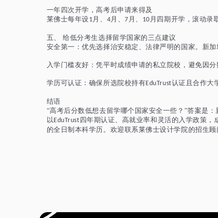
一年四次开学，高考后申请来得及
莱佛士每年设
月、
月、
月、
月四期开学，滚动录
1
4
7
10
五、
给低分考生选择留学国家的三点建议
安全第一：优先选择治安稳定、法律严明的国家。新加
入学门槛友好：凭平时成绩申请的私立院校，避免因分
学历可认证：确保所选院校持有
认证且合作大
EduTrust
结语
“高考后分数低想去留学哪个国家安全一些？”答案是
以
四年期认证、高就业率和灵活的入学政策，
EduTrust
的全日制本科学历。欢迎联系莱佛士设计学院的招生顾