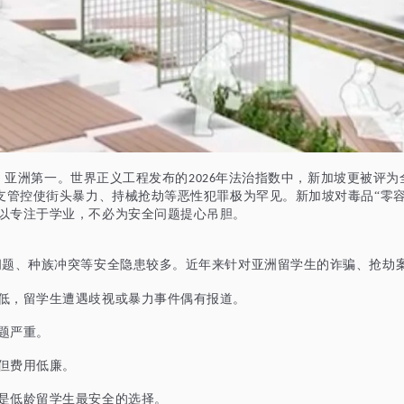
、亚洲第一。世界正义工程发布的
年法治指数中，新加坡更被评为
2026
支管控使街头暴力、持械抢劫等恶性犯罪极为罕见。新加坡对毒品“零
以专注于学业，不必为安全问题提心吊胆。
问题、种族冲突等安全隐患较多。近年来针对亚洲留学生的诈骗、抢劫
低，留学生遭遇歧视或暴力事件偶有报道。
题严重。
但费用低廉。
是低龄留学生最安全的选择。