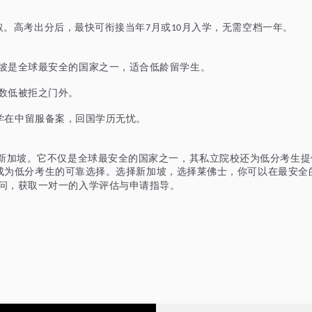
取。高考出分后，最快可衔接当年
月或
月入学，无需空档一年。
7
10
坡是全球最安全的国家之一，适合低龄留学生。
数低被拒之门外。
学在中留服备案，回国学历无忧。
：新加坡。它不仅是全球最安全的国家之一，其私立院校还为低分考生
成为低分考生的可靠选择。选择新加坡，选择莱佛士，你可以在最安全
问，获取一对一的入学评估与申请指导。