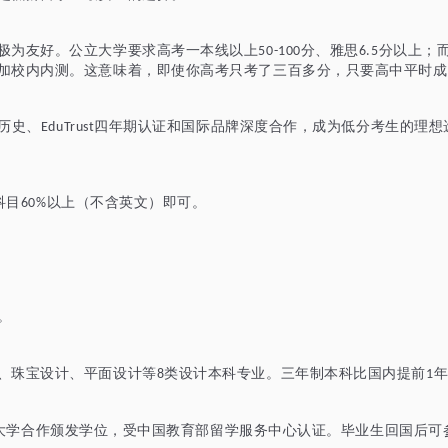
极为友好。公立大学要求高考一本线以上
分、雅思
分以上；
50-100
6.5
加校内内测。这意味着，即使你高考只考了三百多分，只要高中平时成
历史、
四年期认证和国际品牌深度合作，成为低分考生的理想
EduTrust
科目
以上（不含英文）即可。
60%
。
。
、珠宝设计、平面设计等
类设计本科专业。三年制本科比国内提前
8
1
大学合作颁发学位，受中国教育部留学服务中心认证。毕业生回国后可