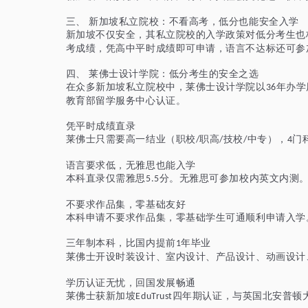
三、
新加坡私立院校：不看高考，低分也能安全入学
新加坡不仅安全，其私立院校的入学政策对低分考生也
考成绩，凭高中平时成绩即可申请，语言不达标还可参
四、
莱佛士设计学院：低分考生的安全之选
在众多新加坡私立院校中，莱佛士设计学院以
年办学
36
教育部留学服务中心认证。
凭平时成绩直录
莱佛士只需要高一结业（职校
职高
技校
中专），
门
/
/
/
4
语言要求低，无雅思也能入学
本科直录仅需雅思
分。无雅思可参加校内英文内测
5.5
不要求作品集，零基础友好
本科申请不要求作品集，零基础学生可通顺利申请入学
三年制本科，比国内提前
年毕业
1
莱佛士开设时装设计、室内设计、产品设计、动画设计
学历认证无忧，回国发展畅通
莱佛士获新加坡
四年期认证，与英国北安普顿
EduTrust