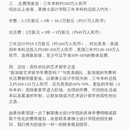
三、
总费用速览：三年本科约
万人民币
100
综合以上各项，莱佛士设计学院三年本科的总投入约为：
学费：
万新元
年
万新元（约
万人民币）
3.5
× 3
= 10.5
57
生活费：
万新元
年
万新元（约
万人民币）
3
× 3
= 9
49
三年总计约
万新元（约
万人民币）。对比英美：美国
19.5
10
0
四年本科总投入约
万人民币，英国三年约
万人
180-220
120-150
民币。选择新加坡，至少可以节省
的整体花费。
30%-50%
四、总结：高性价比的艺术留学之选
新加坡艺术留学学费贵吗？
与英美相比，新加坡的学费和
“
”
生活费都明显更低。以莱佛士设计学院为例，三年本科总投
入约
万人民币，仅为英美的
。更短的学制（
100-115
50%-70%
3
年本科）意味着更早进入职场。合理的学费、可控的生活成
本以及紧凑的学制，让新加坡成为艺术设计留学的高性价比
之选。
如果你希望进一步了解莱佛士设计学院的具体学费明细或获
取个性化的费用规划，欢迎联系莱佛士设计学院的招生顾
问，我们将为您提供一对一的财务规划指导。