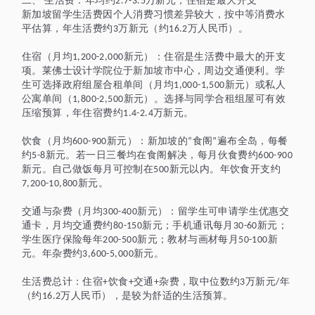
二、
生活费：年均约
万新元，住宿是最大开支
2.7-3.5
新加坡留学生活费因个人消费习惯差异较大，按中等消费水
平估算，年生活费约
万新元（约
万人民币）。
3
16.2
住宿（月均
新元）：住宿是生活费中最大的开支
1,200-2,000
项。莱佛士设计学院位于新加坡市中心，周边交通便利。学
生可选择政府组屋合租单间（月均
新元）或私人
1,000-1,500
公寓单间（
新元）。选择与同学合租组屋可有效
1,800-2,500
压缩预算，年住宿费约
万新元。
1.4-2.4
饮食（月均
新元）：新加坡的
食阁
遍布全岛，每餐
600-900
“
”
约
新元。若一日三餐均在食阁解决，每月伙食费约
5-8
600-900
新元。自己做饭每月可控制在
新元以内。年饮食开支约
500
新元。
7,200-10,800
交通与杂费（月均
新元）：留学生可申请学生优惠交
300-400
通卡，月均交通费约
新元；手机通讯每月
新元；
80-150
30-60
学生医疗保险每年
新元；教材与画材每月
新
200-500
50-100
元。年杂费约
新元。
3,600-5,000
生活费总计：住宿
饮食
交通
杂费，取中位数约
万新元
年
+
+
+
3
/
（约
万人民币），是较为舒适的生活预算。
16.2