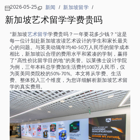
2026-05-25
新闻
/
新加坡留学
/
新加坡艺术留学学费贵吗
新加坡
艺术留学
学费贵吗？一年要花多少钱？
这是
“
”
每一位计划赴新加坡攻读艺术设计的学生和家长最关
心的问题。与英美动辄年均
万人民币的留学成本
40-50
相比，新加坡以合理的费用水平和紧凑的学制，赢得
了
高性价比留学目的地
的美誉。以莱佛士设计学院
“
”
为例，三年本科总学费加生活费约
万人民币，仅
100
为英美同类院校的
。本文将从学费、生活
50%-70%
费、整体投入三个维度，为您详细解析新加坡艺术留
学的真实费用。