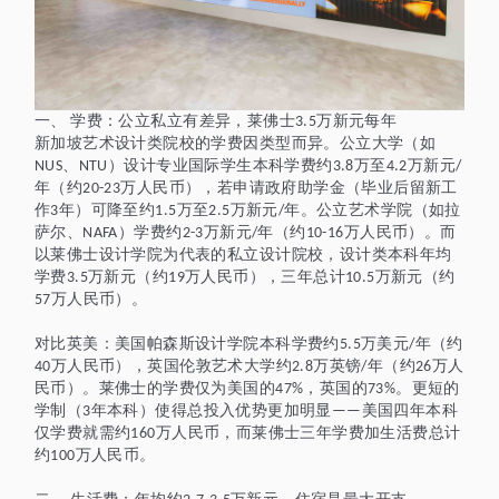
一、
学费：公立私立有差异，莱佛士
万新元
每年
3.5
新加坡艺术设计类院校的学费因类型而异。公立大学（如
、
）设计专业国际学生本科学费约
万至
万新元
NUS
NTU
3.8
4.2
/
年（约
万人民币），若申请政府助学金（毕业后留新工
20-23
作
年）可降至约
万至
万新元
年。公立艺术学院（如拉
3
1.5
2.5
/
萨尔、
）学费约
万新元
年（约
万人民币）。而
NAFA
2-3
/
10-16
以莱佛士设计学院为代表的私立设计院校，设计类本科年均
学费
万新元（约
万人民币），三年总计
万新元（约
3.5
19
10.5
万人民币）。
57
对比英美：美国帕森斯设计学院本科学费约
万美元
年（约
5.5
/
万人民币），英国伦敦艺术大学约
万英镑
年（约
万人
40
2.8
/
26
民币）。莱佛士的学费仅为美国的
，英国的
。更短的
47%
73%
学制（
年本科）使得总投入优势更加明显
美国四年本科
3
——
仅学费就需约
万人民币，而莱佛士三年学费加生活费总计
160
约
万人民币。
100