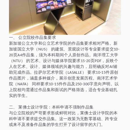
一、
公立院校
作品集要求
新加坡公立大学和公立艺术学院的作品集要求相对严格。新
加坡国立大学（
） 的建筑、景观设计等专业要求提交
NUS
10-
页
作品集，须为本科期间个人原创作品。南洋理工大学
20
A4
（
） 的艺术、设计与媒体学院要求
页
，反映个
NTU
15-20
PDF
人在艺术、设计、媒体领域的兴趣与能力，且明确反对
辅
AI
助完成作品。拉萨尔艺术学院（
） 要求
件原创
LASALLE
10-15
作品图片，涵盖多种媒介，展示创意发展历程。南洋艺术学
院（
） 同样要求
件作品及
字意向声明。以
NAFA
10-15
250-300
上院校均需通过作品集和面试的严格筛选，适合专业基础扎
实的学生。
二、
莱佛士设计学院：本科申请不强制作品集
与公立院校的严苛要求形成鲜明对比，莱佛士设计学院的本
科申请不要求提交作品集。这一政策为无数零基础、跨专业
或来不及准备作品集的学生打开了设计留学的大门。