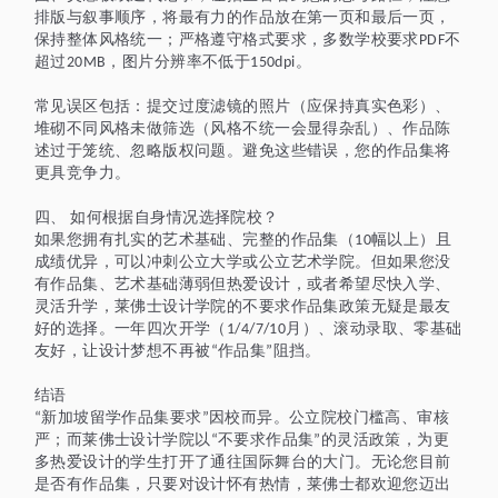
排版与叙事顺序，将最有力的作品放在第一页和最后一页，
保持整体风格统一；严格遵守格式要求，多数学校要求
不
PDF
超过
，图片分辨率不低于
。
20MB
150dpi
常见误区包括：提交过度滤镜的照片（应保持真实色彩）、
堆砌不同风格未做筛选（风格不统一会显得杂乱）、作品陈
述过于笼统、忽略版权问题。避免这些错误，您的作品集将
更具竞争力。
四、
如何根据自身情况选择院校？
如果您拥有扎实的艺术基础、完整的作品集（
幅以上）且
10
成绩优异，可以冲刺公立大学或公立艺术学院。但如果您没
有作品集、艺术基础薄弱但热爱设计，或者希望尽快入学、
灵活升学，莱佛士设计学院的不
要求
作品集政策无疑是最友
好的选择。一年四次开学（
月）、滚动录取、零基础
1/4/7/10
友好，让设计梦想不再被
作品集
阻挡。
“
”
结语
新加坡留学作品集要求
因校而异。公立院校门槛高、审核
“
”
严；而莱佛士设计学院以
不
要求
作品集
的灵活政策，为更
“
”
多热爱设计的学生打开了通往国际舞台的大门。无论您目前
是否有作品集，只要对设计怀有热情，莱佛士都欢迎您迈出