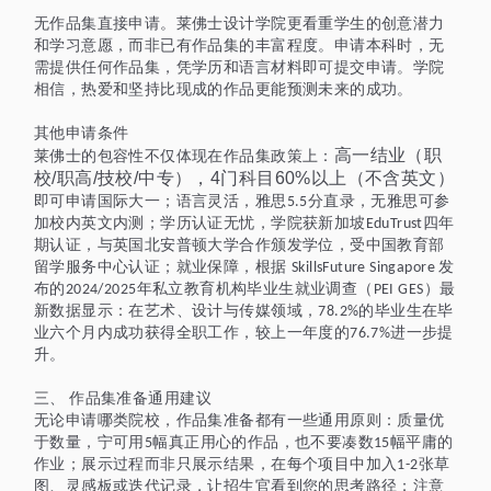
无作品集直接申请。莱佛士设计学院更看重学生的创意潜力
和学习意愿，而非已有作品集的丰富程度。申请本科时，无
需提供任何作品集，凭学历和语言材料即可提交申请。学院
相信，热爱和坚持比现成的作品更能预测未来的成功。
其他申请条件
高一结业（职
莱佛士的包容性不仅体现在作品集政策上：
校/职高/技校/中专），4门科目60%以上（不含英文）
即可申请国际大一；语言灵活，雅思
分直录，无雅思可参
5.5
加校内英文内测；学历认证无忧，学院获新加坡
四年
EduTrust
期认证，与英国北安普顿大学合作颁发学位，受中国教育部
留学服务中心认证；就业保障，根据
发
SkillsFuture Singapore
布的
年私立教育机构毕业生就业调查（
）最
2024/2025
PEI GES
新数据显示：在艺术、设计与传媒领域，
的毕业生在毕
78.2%
业六个月内成功获得全职工作，较上一年度的
进一步提
76.7%
升。
三、
作品集准备通用建议
无论申请哪类院校，作品集准备都有一些通用原则：质量优
于数量，宁可用
幅真正用心的作品，也不要凑数
幅平庸的
5
15
作业；展示过程而非只展示结果，在每个项目中加入
张草
1-2
图、灵感板或迭代记录，让招生官看到您的思考路径；注意