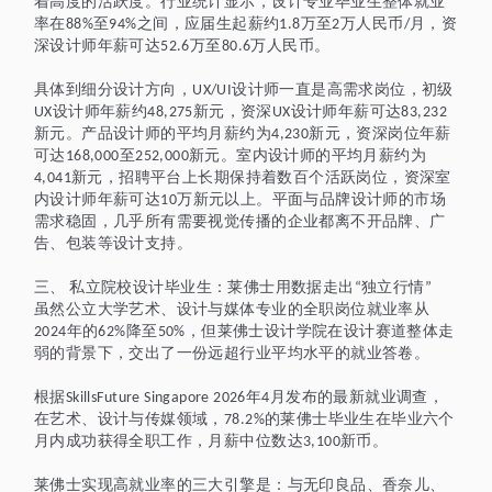
着高度的活跃度。行业统计显示，设计专业毕业生整体就业
率在
至
之间，应届生起薪约
万至
万人民币
月，资
88%
94%
1.8
2
/
深设计师年薪可达
万至
万人民币。
52.6
80.6
具体到细分设计方向，
设计师一直是高需求岗位，初级
UX/UI
设计师年薪约
新元，资深
设计师年薪可达
UX
48,275
UX
83,232
新元。产品设计师的平均月薪约为
新元，资深岗位年薪
4,230
可达
至
新元。室内设计师的平均月薪约为
168,000
252,000
新元，招聘平台上长期保持着数百个活跃岗位，资深室
4,041
内设计师年薪可达
万新元以上。平面与品牌设计师的市场
10
需求稳固，几乎所有需要视觉传播的企业都离不开品牌、广
告、包装等设计支持。
三、
私立院校设计毕业生：莱佛士用数据走出
独立行情
“
”
虽然公立大学艺术、设计与媒体专业的全职岗位就业率从
年的
降至
，但莱佛士设计学院在设计赛道整体走
2024
62%
50%
弱的背景下，交出了一份远超行业平均水平的就业答卷。
根据
年
月发布的最新就业调查，
SkillsFuture Singapore 2026
4
在艺术、设计与传媒领域，
的莱佛士毕业生在毕业六个
78.2%
月内成功获得全职工作，月薪中位数达
新币
。
3,100
莱佛士实现高就业率的三大引擎是：与无印良品、香奈儿、