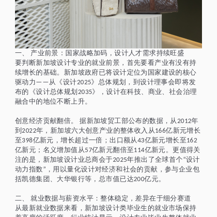
一、
产业前景：国家战略加码，设计人才需求持续旺盛
要判断新加坡设计专业的就业前景，首先要看产业有没有持
续增长的基础。新加坡政府已将设计定位为国家建设的核心
驱动力
从《设计
》总体规划，到设计理事会即将发
——
2025
布的《设计总体规划
》，设计在科技、商业、社会治理
2035
融合中的地位不断上升。
创意经济贡献翻倍。
据新加坡贸工部公布的数据，从
年
2012
到
年，新加坡六大创意产业的整体收入从
亿新元增长
2022
166
至
亿新元，增长超过一倍；出口额从
亿新元增长至
398
43
162
亿新元；名义增加值从
亿新元翻倍至
亿新元。更值得关
57
114
注的是，新加坡设计业总商会于
年推出了全球首个
设计
2025
“
动力指数
，用以量化设计对经济和社会的贡献，参与企业包
”
括凯德集团、大华银行等，总市值已达
亿元。
200
二、
就业数据与薪资水平：整体稳定，差异在于细分赛道
从最新就业数据来看，新加坡设计类毕业生的就业市场保持