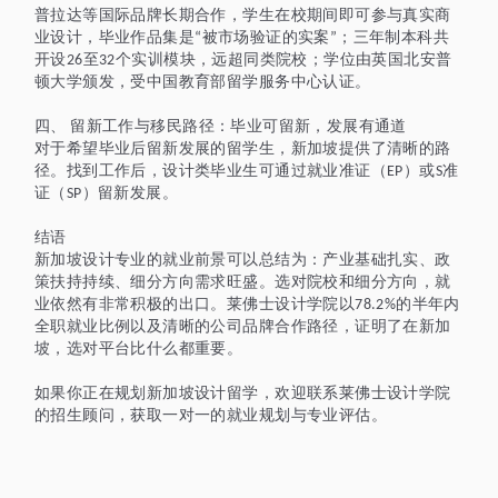
普拉达等国际品牌长期合作，学生在校期间即可参与真实商
业设计，毕业作品集是
被市场验证的实案
；三年制本科共
“
”
开设
至
个实训模块，远超同类院校；学位由英国北安普
26
32
顿大学颁发，受中国教育部留学服务中心认证。
四、
留新工作与移民路径：毕业可留新，发展有通道
对于希望毕业后留新发展的留学生，新加坡提供了清晰的路
径。找到工作后，设计类毕业生可通过就业准证（
）或
准
EP
S
证（
）留新发展。
SP
结语
新加坡设计专业的就业前景可以总结为：产业基础扎实、政
策扶持持续、细分方向需求旺盛。选对院校和细分方向，就
业依然有非常积极的出口。莱佛士设计学院以
的半年内
78.2%
全职就业比例以及清晰的公司品牌合作路径，证明了在新加
坡，选对平台比什么都重要。
如果你正在规划新加坡设计留学，欢迎联系莱佛士设计学院
的招生顾问，获取一对一的就业规划与专业评估。