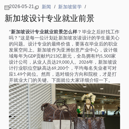
2026-05-21
新闻
/
新加坡留学
/
新加坡设计专业就业前景
新加坡设计专业就业前景怎么样
？毕业之后好找工作
“
吗？
这是每一位计划赴新加坡攻读设计的学生最关心
”
的问题。设计专业的最终价值，要落在毕业后的职业
发展空间上。新加坡作为亚洲创意产业中心，设计领
域每年为
贡献约
亿新元，全岛拥有约
家
GDP
213
5,500
设计公司，从业人员达
人。
年，新加坡设
29,000
2026
计行业职位空缺高达
个，平均每名失业者可对
69,200
应
个岗位。然而，选对细分方向和院校，才是打
1.49
开就业大门的关键
。下面就位大家详细介绍一下。