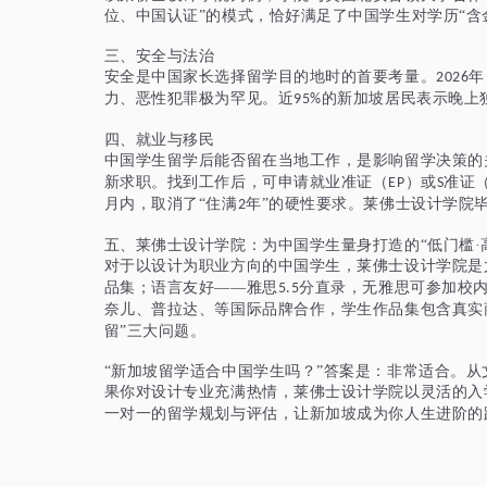
位、中国认证”的模式，恰好满足了中国学生对学历“含金
三、安全与法治
安全是中国家长选择留学目的地时的首要考量。
年
2026
力、恶性犯罪极为罕见。近
的新加坡居民表示晚上
95%
四、就业与移民
中国学生留学后能否留在当地工作，是影响留学决策的
新求职。找到工作后，可申请就业准证（
）或
准证
EP
S
月内，取消了“住满
年”的硬性要求。莱佛士设计学院
2
五
、莱佛士设计学院：为中国学生量身打造的
“低门槛·
对于以设计为职业方向的中国学生，莱佛士设计学院是
品集；语言友好——雅思
分直录，无雅思可参加校
5.5
奈儿、普拉达、等国际品牌合作，学生作品集包含真实
留”三大问题。
“新加坡留学适合中国学生吗？”答案是：非常适合。
果你对设计专业充满热情，莱佛士设计学院以灵活的入
一对一的留学规划与评估，让新加坡成为你人生进阶的