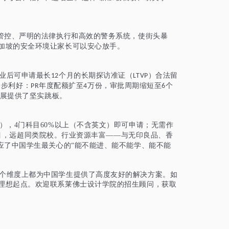
管控、严明的法律执行和高效的警务系统，使街头暴
加坡的安全环境让家长可以安心放手。
毕业后可申请最长
个月的长期探访准证（
）合法留
12
LTVP
一步利好：
年度配额扩至
万份，审批周期缩短至
个
PR
4
6
展提供了坚实跳板。
专），4门科目60%以上（不含英文）
即可申请；无需作
目，远超同类院校。行业资源丰富——与无印良品、香
应了中国学生最关心的“能不能进、能不能学、能不能
每个维度上都为中国学生提供了高度友好的解决方案。如
理想起点。欢迎联系莱佛士设计学院的招生顾问，获取