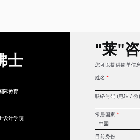
"莱"
佛士
您可以提供简单信
姓名
*
国际教育
联络号码 (电话 / 微
常居国家
*
士设计学院
目前身份