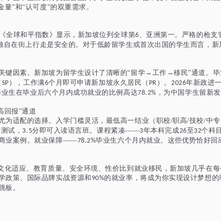
量”和“认可度”的双重需求。
《全球和平指数》显示，新加坡位列全球第
、亚洲第一。严格的枪支
6
独自在街上行走是安全的。对于低龄留学生或首次出国的学生而言，新
关键因素。新加坡为留学生设计了清晰的
“留学→工作→移民”通道。
（
），工作满
个月即可申请新加坡永久居民（
）。
年新政进
SP
6
PR
2026
毕业生在毕业后六个月内成功就业的比例高达
，
为中国学生留新发
78.2
%
高回报”通道
尤为适配的选择。入学门槛灵活，
最低高一结业（职校/职高/技校/中
内测试，
分即可入读语言班。课程紧凑——
年本科完成
至
个科
3.5
3
26
32
商业案例。就业保障——
毕业生六个月内就业。这些优势恰好回
78.2%
从文化适应、教育质量、安全环境、性价比到就业移民，新加坡几乎在
学政策、国际品牌实战资源和
的就业率，将成为你实现设计梦想的
90%
跳板。