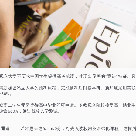
私立大学不要求中国学生提供高考成绩，体现出显著的“宽进”特征。
请新加坡私立大学的预科课程，完成预科后衔接本科。新加坡采用英联
≥
。
60%
或高二学生无需等待高中毕业即可申请。多数私立院校接受高一结业生
建议≥
，通过院校入学测试。
60%
轨通道”——若雅思未达
–
分，可先入读校内英语强化课程，达标
5.5
6.0