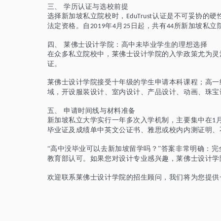
三、
学历认证与选校前提
选择新加坡私立院校时，
认证是不可妥协的硬
EduTrust
法定资格。自
年
月
日起，共有
所新加坡私立
2019
4
25
44
四、
莱佛士设计学院：高中未毕业学生的理想选择
在众多私立院校中，莱佛士设计学院的入学政策尤为灵
证。
莱佛士设计学院接受十年级的学生申请本科课程；高一
域，开设服装设计、室内设计、产品设计、动画、珠宝
五、
申请时间线与材料准备
新加坡私立大学实行一年多次入学机制，主要集中在
1
毕业证及成绩单中英文公证书、雅思或校内内测证明、
“高中没毕业可以去新加坡留学吗？”答案非常明确：
教育部认可。如果您对设计专业感兴趣，莱佛士设计学
欢迎联系莱佛士设计学院的招生顾问，我们将为您提供