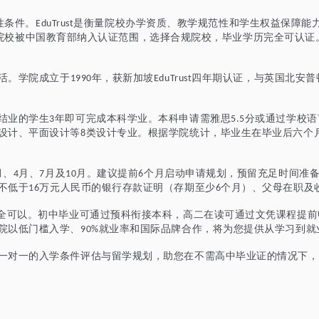
性条件。
是衡量院校办学资质、教学规范性和学生权益保障能
EduTrust
院校被中国教育部纳入认证范围，选择合规院校，毕业学历完全可认证
活。学院成立于
年，获新加坡
四年期认证，与英国北安普
1990
EduTrust
结业的学生
年即可完成本科学业。本科申请需雅思
分或通过学校语
3
5.5
设计、平面设计等
类设计专业。根据学院统计，毕业生在毕业后六个
8
月、
月、
月及
月。建议提前
个月启动申请规划，预留充足时间准
4
7
10
6
不低于
万元人民币的银行存款证明（存期至少
个月）、父母在职及
16
6
完全可以。初中毕业可通过预科衔接本科，
高二在读可通过文凭课程提前
院以低门槛入学、
就业率和国际品牌合作，将为您提供从学习到就
90%
一对一的入学条件评估与留学规划，助您在不需高中毕业证的情况下，