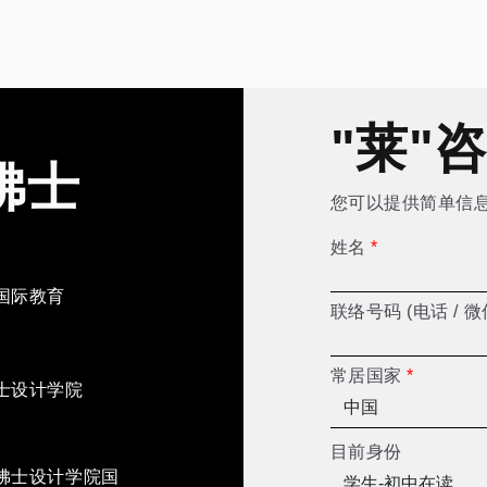
"莱"
佛士
您可以提供简单信
姓名
*
国际教育
联络号码 (电话 / 微
常居国家
*
士设计学院
目前身份
佛士设计学院国