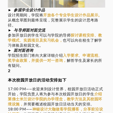
参观学生设计作品
►
设计周期间，学院将
开放各个专业学生设计作品展示。
从概念草图到最终呈现，完整展示学生的设计思考路
径。
导师面对面交流
► 与
参加开放日的学生可以
与学院的导师
探讨课程安排、教
学模式、实践项目及实习机会，
也可以向在校生了解学
习体验及校园文化。
面对面咨询
►
学院招生部门将向大家详细介绍
入学要求、申请流程、
奖学金政策，并提供一对一咨询，
解答学生及家长的所
有疑问。
2
本次校园开放日的活动安排如下
17:00 PM——欢迎来到设计世界
，校园开放日活动正式
介绍
开始，学院负责人将为参与本次校园开放日的学生
莱佛士米兰设计学院的办学理念，教学方法及其校园环
境设施，
并简要概述校园开放日活动当天的安排。
18:00 PM——
神秘设计大咖做客学院播客，
分享前沿设