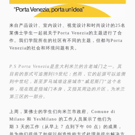
来自产品设计、室内设计、视觉设计和时尚设计的
名
25
莱佛士学生一起就关于
的主题进行了合
Porta Venezia
作。我们学院所在的社区有不同的主题，但都与
Porta
的社会和环境问题有关。
Venezia
是意大利米兰的古老城门之一。其
P.S Porta Venezia
目前的形式可追溯到
世纪；然而，它的起源可以追溯
19
到中世纪，甚至罗马城墙这座城市
威尼斯门
这个名
“
”
称，现在既是指城门本身，又指其周边的片区，为米兰
第三区的一部分。
上周，莱佛士的学生们向米兰市政府、
Comune di
和
的工作人员展示了他们为
Milano
YesMilano
期
天的工作（从早上
点到下午
点）的成果，
3
7
00
并为他们提供了如何以创造性的方式处理并提出解决方