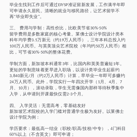
毕业生找到工作后可通过
准证留新发展，工作满半年即
EP/SP
可申请永久居民。清晰的就业与移民路径，让艺术留学不
再“毕业即失业”。
三、
费用与学制：高性价比，比欧美节省
30%-50%
留学费用是多数家庭的核心考量。莱佛士设计学院设计类本
科年均学费
万新元（约
万人民币），三年本科总投入约
3.5
19
万人民币。与英美顶尖艺术院校（年均约
万人民币）相
100
50
比，可节省
的整体花费。
30%-50%
学制方面，新加坡本科通常
年，比国内和英美普遍短
年。
3
1
更短的学制意味着更早进入职场，以设计类毕业生起薪约
新元
月（约
万人民币）计算，早毕业一年即可多赚约
3,840
/
2
万人民币。此外，学院实行一年四次开学（
月、
月、
24
1
4
7
月、
月），滚动录取，学生无需像国内那样等待秋季集中
10
入学，从申请到开课最快仅需
个月。
2-3
四、
入学灵活：无需高考，零基础友好
新加坡艺术院校的入学门槛对普通学生极为友好。以莱佛士
设计学院为例：
学历要求：
最低高一结业（职校/职高/技校/中专），4门科目
60%以上（不含英文）
即可申请；