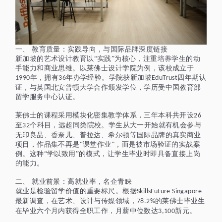
一、
教育质量：实践导向，与国际品牌深度链接
新加坡的艺术设计教育以
“实践”为核心，注重培养学生的动
手能力和商业思维。以莱佛士设计学院为例，该校成立于
年，拥有
年办学经验。学院获新加坡
四年期认
1990
36
EduTrust
证，与英国北安普顿大学合作颁发学位，学历受中国教育部
留学服务中心认证。
莱佛士的课程采用模块化密集教学体系，三年本科共开设
26
至
个科目，远超同类院校。学生从大一开始就有机会参与
32
无印良品、香奈儿、普拉达、希尔顿等国际品牌的真实商业
项目，作品集不再是“课堂作业”，而是被市场验证的实战案
例。这种“学以致用”的模式，让学生毕业时即具备直接上岗
的能力。
二、
就业前景：高就业率，名企青睐
就业是检验留学价值的重要标尺。根据
SkillsFuture Singapore
最新调查，在艺术、设计与传媒领域，
的莱佛士毕业生
78.2%
在毕业六个月内获得全职工作，月薪中位数达
新元。
3,100