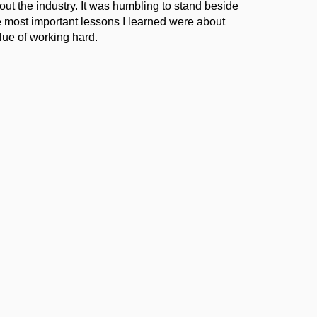
t the industry. It was humbling to stand beside
he most important lessons I learned were about
lue of working hard.