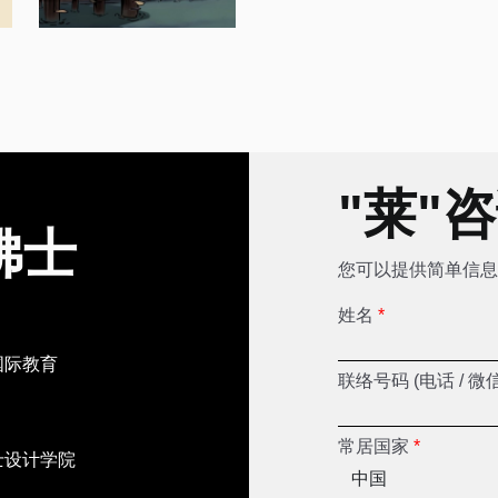
"莱"
佛士
您可以提供简单信息
姓名
*
国际教育
联络号码 (电话 / 微
常居国家
*
士设计学院