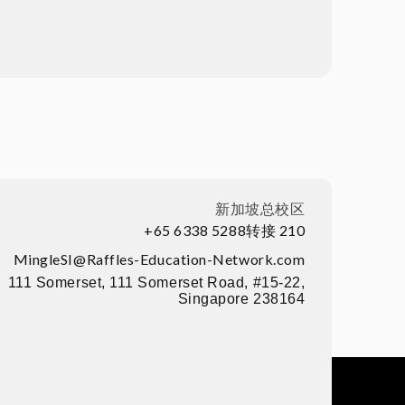
新加坡总校区
+65 6338 5288转接 210
MingleSI@Raffles-Education-Network.com
111 Somerset, 111 Somerset Road, #15-22,
Singapore 238164