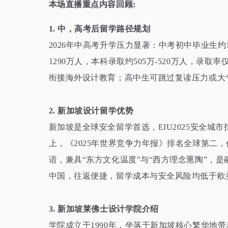
本场直播重点内容回顾
:
1.
中，高考后留学路径规划
2026
年中高考升学压力显著：中考初中毕业生约
1290
万人，本科录取约
505
万
-520
万人，录取率
衔接海外设计教育；高中生可跳过复读压力或大
2.
新加坡
设计
留学优势
新加坡是全球安全留学首选，
EIU2025
安全城市
上，《
2025
年世界竞争力年报》排名全球第二，
语，兼具“东方文化温度”与“西方理念熏陶”，
中国，往返便捷，留学成本与安全风险均低于欧
3.
新加坡莱佛士设计学院介绍
学院成立于
1990
年，坐落于新加坡核心繁华地带