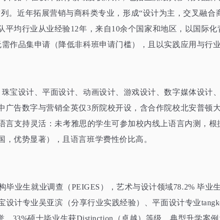
列。近年拓展营销与商科类专业，形成“设计为主，交叉融合
队平均行业从业经验
12
年，来自
10
余个国家和地区，以国际化
无需作品集申请（降低非科班申请门槛），且以实践应用与行
、珠宝设计、平面设计、动画设计、游戏设计、数字媒体设计
中广告数字与营销全英仅
3
所院校开设，含合作院校北安普顿
语言支持灵活：未考雅思的学生可参加校内线上语言内测，根
国，优势显著），且语言班学费性价比高。
构毕业生就业调查（
PEIGES），
艺术与设计领域
78.2%
毕业
宝设计专业吴亚滨（分享行业实践经验）、平面设计专业
tangk
誉，
33%
硕士毕业生获
Distinction
（卓越）等级，典型升学案例