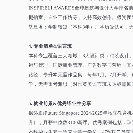
INSPIRELI AWARDS
全球建筑与设计大学排名前
棚拍室、专业工作坊等，支持高效创作。师资团
势显著：学制较短（本科
3
年）、学历受认可，
4.
专业清单
&
语言班
本科专业覆盖三大领域：
8
大设计类（时装设计
销与管理、国际商业管理、广告数字与营销，其
路径，专升本无需作品集，每年
1
月、
7
月开学。
学，无需重考雅思（对比英美语言班未达标需回
5.
就业前景
&
优秀毕业生分享
据
SkillsFuture Singapore 2024/2025
年私立教育机
升），月薪中位数
3100
新币。优秀案例包括：珠
本科毕业生获一等荣誉学士学位，
47%
获二等荣