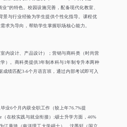
商业”的特色。校园设施完善，配备现代化教室、
背景与行业经验为学生提供个性化指导。课程优
业需求为导向，帮助学生掌握职场核心能力。
、室内设计、产品设计）；营销与商科类（时尚营
大学）。商科类提供
3
年制本科与
1
年制专升本两种
据成绩匹配
3-6
个月语言班，通过内部考试即可入
生毕业
6
个月内获全职工作（较上年
76.7%
提
e
（在校实践与就业衔接）;硕士升学方面，
46%
为江曼琦（南洋理工大学硕士）、沈墨轩（国立