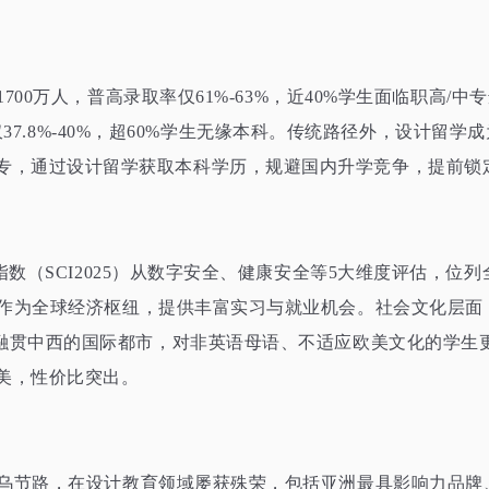
1700
万人，普高录取率仅
61%-63%，
近
40%
学生面临职高
/
中专
仅
37.8%-40%，
超
60%
学生无缘本科。传统路径外，设计留学成
专，通过设计留学获取本科学历，规避国内升学竞争，提前锁
指数（
SCI2025
）从数字安全、健康安全等
5
大维度评估，位列
作为全球经济枢纽，提供丰富实习与就业机会。社会文化层面
是融贯中西的国际都市，对非英语母语、不适应欧美文化的学生
美，性价比突出。
乌节路，在设计教育领域屡获殊荣，包括亚洲最具影响力品牌