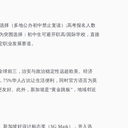
选择（多地公办初中禁止复读）;高考报名人数
为突围选择：初中生可避开职高
/
国际学校，直接
定职业发展赛道。
全球前三，治安与政治稳定性远超欧美。经济
，
75%
华人占比让生活便利，同时官方语言为英
更友好。此外，新加坡是“黄金跳板”，地域邻近
、新加坡好设计标志奖（
SG Mark
），并入选