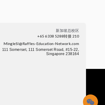
新加坡总校区
+65 6338 5288转接 210
MingleSI@Raffles-Education-Network.com
111 Somerset, 111 Somerset Road, #15-22,
Singapore 238164