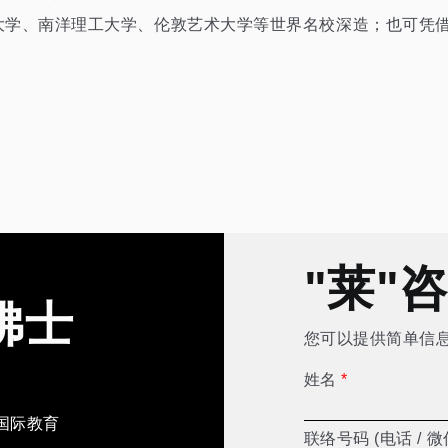
学、南洋理工大学、伦敦艺术大学等世界名校深造；也可凭借扎实技
"莱"
佛士
您可以提供简单信
姓名
*
国际教育
联络号码 (电话 / 微