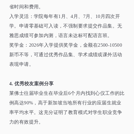
省时间和费用。
入学灵活：学院每年有
1
月、
4
月、
7
月、
10
月四次开
学。申请零基础可入读，不强制要求提交作品集。无
雅思成绩可参加内测，语言未达标可配语言班。
奖学金：
2026
年入学提供奖学金，金额在
2500-10500
新币不等，可通过优秀作品集、学术成绩或课外活动
表现申请。
4.
优秀校友案例分享
莱佛士往届毕业生在毕业后
6
个月内找到心仪工作的比
例高达
90%
，高于新加坡当地所有行业的应届生就业
率平均水平。这充分证明了教育模式对学生职业竞争
力的有效提升。