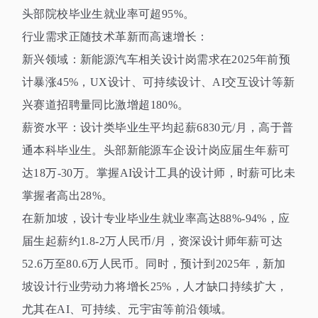
头部院校毕业生就业率可超
95%
。
行业需求正随技术革新而高速增长：
新兴领域：新能源汽车相关设计岗需求在
2025
年前预
计暴涨
45%
，
UX
设计、可持续设计、
AI
交互设计等新
兴赛道招聘量同比激增超
180%
。
薪资水平：设计类毕业生平均起薪
6830
元
/
月，高于普
通本科毕业生。头部新能源车企设计岗应届生年薪可
达
18
万
-30
万。掌握
AI
设计工具的设计师，时薪可比未
掌握者高出
28%
。
在新加坡，设计专业毕业生就业率高达
88%-94%
，应
届生起薪约
1.8-2
万人民币
/
月，资深设计师年薪可达
52.6
万至
80.6
万人民币。同时，预计到
2025
年，新加
坡设计行业劳动力将增长
25%
，人才缺口持续扩大，
尤其在
AI
、可持续、元宇宙等前沿领域。