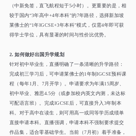
（中新免签，直飞航程短于
5
小时）。更重要的是，相
较于国内
“3
年高中
+4
年本科
”
的
7
年路径，选择新加坡
莱佛士的
“1
年
IGCSE+3
年本科
”
模式，仅需
4
年即可获
得学士学位，具有显著的时间与性价比优势。
2.
如何做好出国升学规划
针对初中毕业生，直播明确了一条清晰的升学路径：
完成初三学习后，可申请莱佛士的
1
年制
IGCSE
预科课
程（每年
1
月、
7
月开学）。申请要求为年满
15
周岁、
初中毕业、雅思
4.5
分（或参加校内英文内测，未达标
可配语言班）。完成
IGCSE
后，可直接升入
3
年制本
科。对于高中在读生，则可用高一或同等学历成绩单
直接申请本科。直播强调，申请本科不强制要求提交
作品集，适合零基础学生。当前（
7
月初）着手准备，