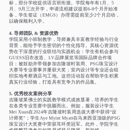
标，部分学校提供语言班衔接。学院每年有1月、5
月、9月三次开学，申请流程建议提前6-8个月开始准
备，学生签证（EMGS）办理需提前至少2个月启动，
以确保顺利入学。
4. 导师团队 & 资源优势
学院采用小班制教学，导师兼具丰富教学经验与行业
背景，能给予学生密切的个性化指导。其核心资源优
势在于深度的行业联结与实践机会：学生有机会参与
GUESS旧衣改造、LV品牌展览等国际品牌合作项
目；被鼓励并带领参加吉隆坡时装周、PSG珠宝设计
大赛等专业赛事并屡获大奖；室内设计等专业还会组
织实地考察酒店与工地。这些活动旨在帮助学生积累
真实行业经验，打造具有竞争力的作品集。
5. 优秀校友案例分享
吉隆坡莱佛士的实践教学模式成效显著，培养的学生
在各类专业竞赛中脱颖而出。例如，服装设计学生
Mei Xuan在2024年吉隆坡时装周选拔大赛中获得“设
计师奖”；学生Aye Myint Myatt在马来西亚顶级的PSG
珠宝设计大奖赛中荣获耳环类冠军。此外，学院学生