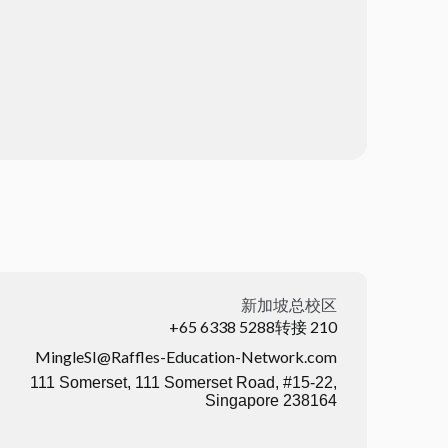
新加坡总校区
+65 6338 5288转接 210
MingleSI@Raffles-Education-Network.com
111 Somerset, 111 Somerset Road, #15-22,
Singapore 238164