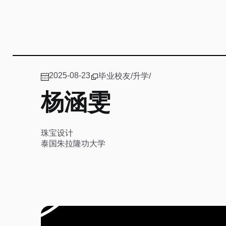
2025-08-23
毕业校友
/
升学
/
杨涵雯
珠宝设计
泰国朱拉隆功大学