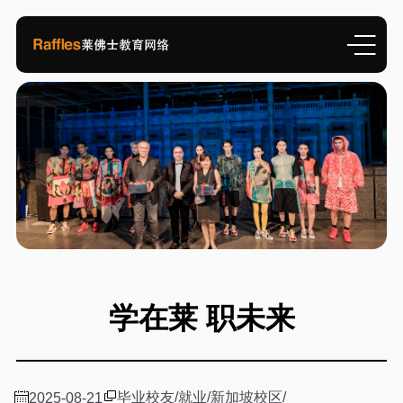
学在莱 职未来
毕业校友
/
就业
/
新加坡校区
/
2025-08-21