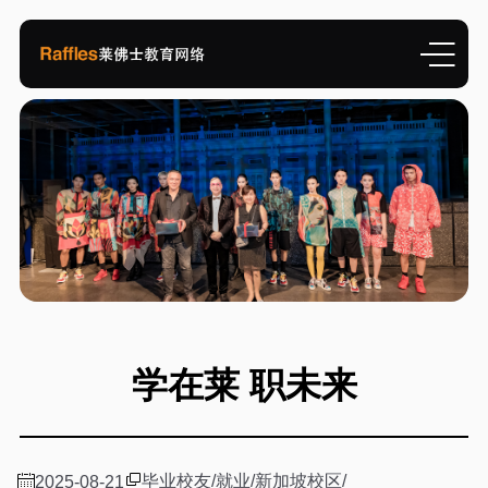
学在莱 职未来
毕业校友
/
就业
/
新加坡校区
/
2025-08-21