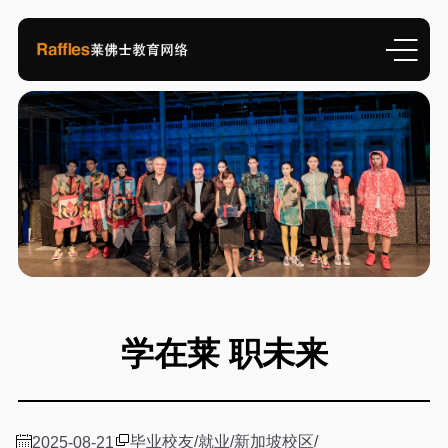
学在莱 职未来
毕业校友
/
就业
/
新加坡校区
/
2025-08-21