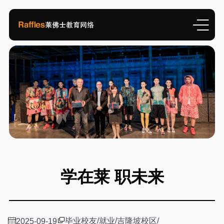
学在莱 职未来
毕业校友
/
就业
/
吉隆坡校区
/
2025-09-19