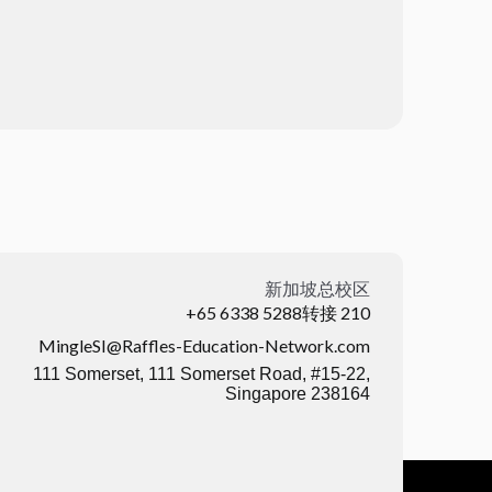
新加坡总校区
+65 6338 5288转接 210
MingleSI@Raffles-Education-Network.com
111 Somerset, 111 Somerset Road, #15-22,
Singapore 238164