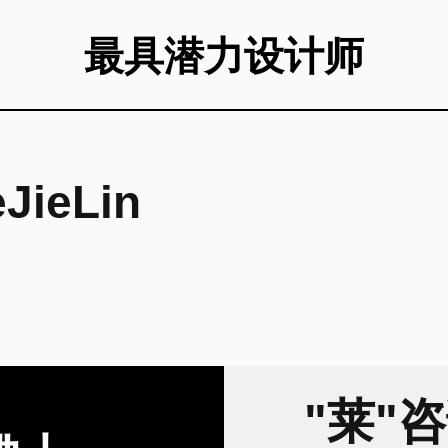
最具潜力设计师
ieLin
"莱"